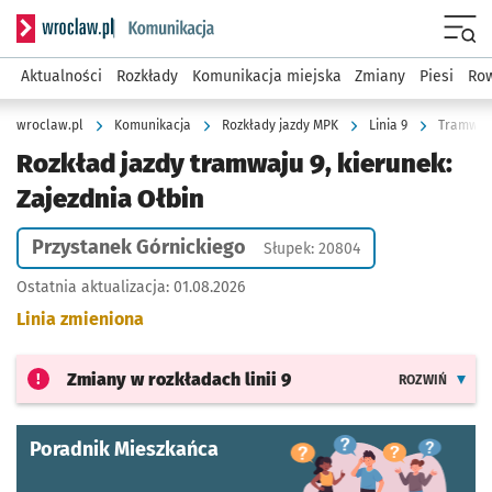
Serwis informacyjny wroclaw.pl podserwis: Komunikacja
Menu
Aktualności
Rozkłady
Komunikacja miejska
Zmiany
Piesi
Row
wroclaw.pl
Komunikacja
Rozkłady jazdy MPK
Linia 9
Tramwaj 
Rozkład jazdy tramwaju 9, kierunek:
Zajezdnia Ołbin
Przystanek Górnickiego
Słupek: 20804
Ostatnia aktualizacja:
01.08.2026
Linia zmieniona
Zmiany w rozkładach
linii 9
ROZWIŃ
Poradnik Mieszkańca