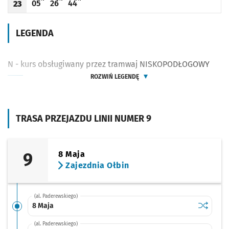
05
26
44
23
Odjazd
minut po godzinie 23
Odjazd
minut po godzinie 23
Odjazd
minut po godzinie 23
Godzina odjazdu
LEGENDA
N - kurs obsługiwany przez tramwaj NISKOPODŁOGOWY
ROZWIŃ LEGENDĘ
TRASA PRZEJAZDU LINII NUMER 9
9
8 Maja
Zajezdnia Ołbin
(al. Paderewskiego)
Sprawdź p
8 Maja
8 Maja
(al. Paderewskiego)