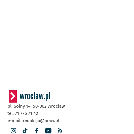
pl. Solny 14,
50-062
Wrocław
tel. 71 776 71 42
e-mail:
redakcja@araw.pl