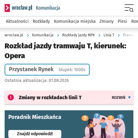
Serwis informacyjny wroclaw.pl podserwis: Komunikacja
Menu
Aktualności
Rozkłady
Komunikacja miejska
Zmiany
Piesi
Row
wroclaw.pl
Komunikacja
Rozkłady jazdy MPK
Linia T
Tramwaj 
Rozkład jazdy tramwaju T, kierunek:
Opera
Przystanek Rynek
Słupek: 10004
Ostatnia aktualizacja:
01.08.2026
Zmiany w rozkładach
linii T
ROZWIŃ
Poradnik Mieszkańca
- otworzy się w nowej karcie
Znajdź odpowiedź!