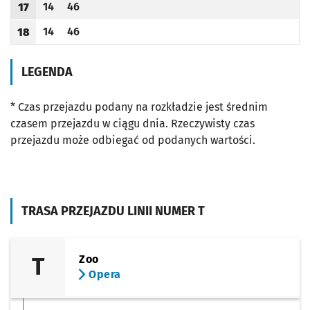
14
46
17
Odjazd
minut po godzinie 17
Odjazd
minut po godzinie 17
Godzina odjazdu
14
46
18
Odjazd
minut po godzinie 18
Odjazd
minut po godzinie 18
Godzina odjazdu
LEGENDA
* Czas przejazdu podany na rozkładzie jest średnim
czasem przejazdu w ciągu dnia. Rzeczywisty czas
przejazdu może odbiegać od podanych wartości.
TRASA PRZEJAZDU LINII NUMER T
T
Zoo
Opera