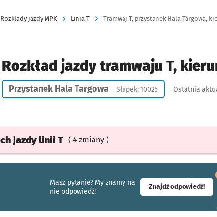
Rozkłady jazdy MPK
Linia T
Tramwaj T, przystanek Hala Targowa, kie
Rozkład jazdy tramwaju T, kier
Przystanek Hala Targowa
Słupek: 10025
Ostatnia aktu
ach
jazdy
linii T
( 4 zmiany )
Masz pytanie? My znamy na
- ot
Znajdź odpowiedź!
nie odpowiedź!