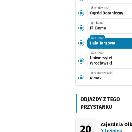
(Sienkiewicza)
Ogród Botaniczny
(pl. Bema)
Pl. Bema
(Grodzka)
Hala Targowa
(Grodzka)
Uniwersytet
Wrocławski
(Kazimierza Wlk.)
Rynek
(Kazimierza Wlk.)
Zamkowa
ODJAZDY Z TEGO
(Kazimierza Wlk.)
PRZYSTANKU
Świdnicka
(pl. Teatralny)
Opera
Zajezdnia Oł
20
Leśnica