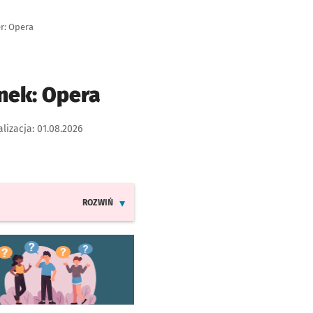
r: Opera
unek: Opera
alizacja:
01.08.2026
ROZWIŃ
INFORMACJE O ZMIANACH W ROZKŁADACH JAZDY LINII T
worzy się w nowej karcie