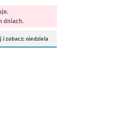
uje.
h dniach.
j i zobacz: niedziela