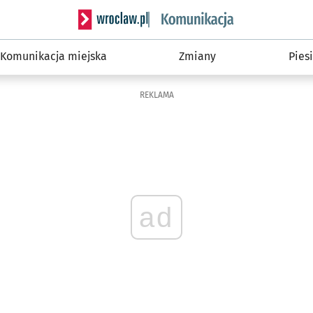
Serwis informacyjny wroclaw.pl podserwis: Ko
Komunikacja miejska
Zmiany
Piesi
REKLAMA
ad