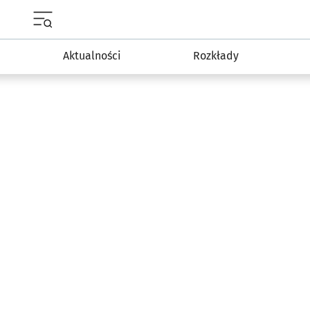
Menu główne portalu wroclaw.pl
Aktualności
Rozkłady