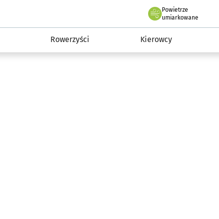
Powietrze
we Wrocławiu
munikacja
umiarkowane
Rowerzyści
Kierowcy