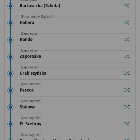
(Jastrzębia)
Sprawdź
przysta
Racławicka (Szkoła)
(Powstańców Śląskich)
Sprawdź
przysta
Hallera
(Zaporoska)
Sprawdź
przysta
Rondo
(Zaporoska)
Sprawdź
przysta
Zaporoska
(Zaporoska)
Sprawdź
przysta
Grabiszyńska
(Grabiszyńska)
Sprawdź
przysta
Pereca
(Grabiszyńska)
Sprawdź
przysta
Stalowa
(Grabiszyńska)
Sprawdź
przystan
Pl. Srebrny
(Grabiszyńska)