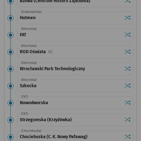
Sprawdź
przystan
Bzowa (Centrum Historii Zajezdnia)
(Grabiszyńska)
Sprawdź
przysta
Hutmen
(Klecińska)
Sprawdź
przysta
FAT
(Klecińska)
Sprawdź
przysta
ROD Oświata
Przystanek na życzenie
NŻ
(Klecińska)
Sprawdź
przysta
Wrocławski Park Technologiczny
(Klecińska)
Sprawdź
przysta
Szkocka
(TAT)
Sprawdź
przysta
Nowodworska
(TAT)
Sprawdź
przysta
Strzegomska (Krzyżówka)
(Chociebuska)
Sprawdź
przysta
Chociebuska (C. K. Nowy Pafawag)