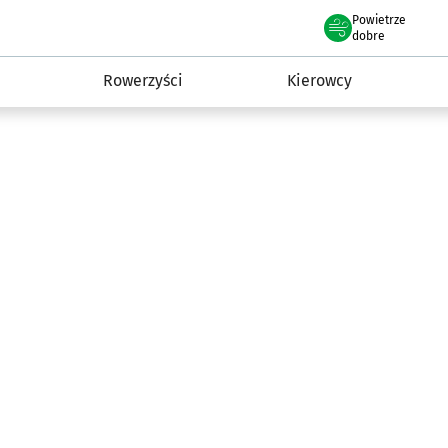
Powietrze
we Wrocławiu
munikacja
dobre
Rowerzyści
Kierowcy