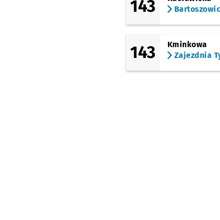
143
(TAT)
Bartoszowi
Strzegomska
(Krzyżówka)
(Chociebuska)
Kminkowa
143
Chociebuska (C. K.
Zajezdnia T
Nowy Pafawag)
(Hermanowska)
Hermanowska
Przys
NŻ
(Koszalińska)
Kuźniki
(Koszalińska)
Kuźniki (Stacja
Kolejowa)
Przystanek
NŻ
(Bystrzycka)
Kuźniki (Stacja
Kolejowa)
(Bajana)
Bystrzycka
(Bajana)