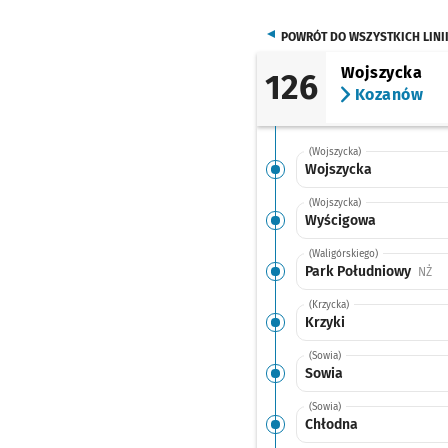
POWRÓT DO WSZYSTKICH LINI
Wojszycka
126
Kozanów
(Wojszycka)
Wojszycka
(Wojszycka)
Wyścigowa
(Waligórskiego)
Park Południowy
Prz
NŻ
(Krzycka)
Krzyki
(Sowia)
Sowia
(Sowia)
Chłodna