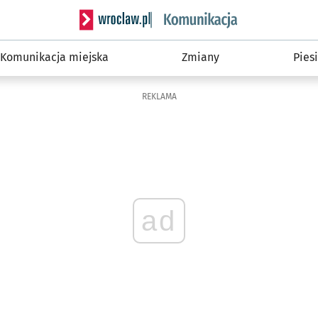
Serwis informacyjny wroclaw.pl podserwis: Ko
Komunikacja miejska
Zmiany
Piesi
REKLAMA
ad