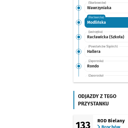
(Skarbowców)
Wawrzyniaka
(Racławicka)
Modlińska
(Jastrzębia)
Racławicka (Szkoła)
(Powstańców Śląskich)
Hallera
(Zaporoska)
Rondo
(Zaporoska)
Zaporoska
(Zaporoska)
Grabiszyńska
ODJAZDY Z TEGO
PRZYSTANKU
(Grabiszyńska)
Pereca
(Grabiszyńska)
ROD Bielany
133
Stalowa
Brochów