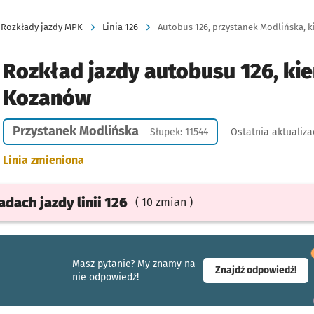
Rozkłady jazdy MPK
Linia 126
Autobus 126, przystanek Modlińska, k
Rozkład jazdy autobusu 126, kie
Kozanów
Przystanek Modlińska
Słupek: 11544
Ostatnia aktualiza
Linia zmieniona
ładach
jazdy
linii 126
( 10 zmian )
Masz pytanie? My znamy na
- ot
Znajdź odpowiedź!
nie odpowiedź!