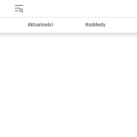
Menu główne portalu wroclaw.pl
Aktualności
Rozkłady