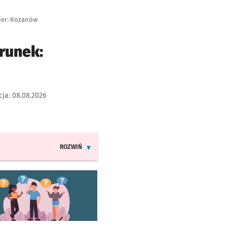
ier: Kozanów
runek:
cja:
08.08.2026
ROZWIŃ
INFORMACJE O ZMIANACH W ROZKŁADACH JAZDY LINI
worzy się w nowej karcie