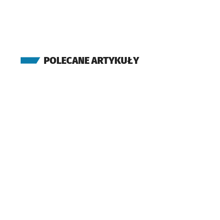
Bulwar Dedala
(Bajana)
Szybowcowa
(Lotnicza)
Bajana
Przystanek na
NŻ
POLECANE ARTYKUŁY
(Lotnicza)
Park Zachodni
(Lotnicza)
DH Astra
(Kozanowska)
Kolista
(Kozanowska)
Wiślańska
(Kozanowska)
Dzielna
(Kozanowska)
Kozanów