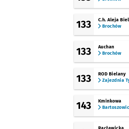
(Grabiszyńska)
Pl. Srebrny
C.h. Aleja Bie
133
(Grabiszyńska)
Bzowa (Centrum
Brochów
Historii Zajezdnia)
(Grabiszyńska)
Hutmen
Auchan
133
Brochów
(Klecińska)
FAT
(Klecińska)
ROD Bielany
ROD Oświata
Przysta
133
NŻ
Zajezdnia T
(Klecińska)
Wrocławski Park
Technologiczny
Kminkowa
143
(Klecińska)
Bartoszowi
Szkocka
(TAT)
Nowodworska
Racławicka