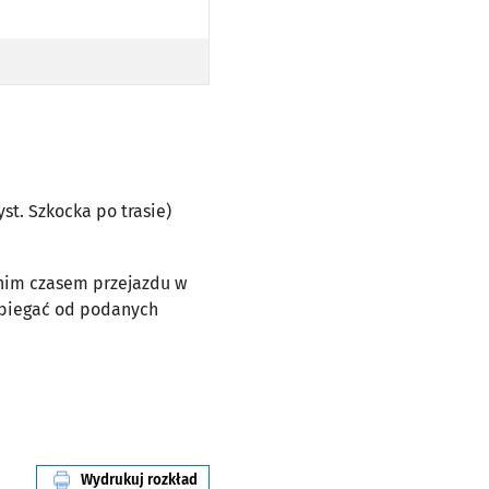
 SZKOCKA PO TRASIE)
yst. Szkocka po trasie)
dnim czasem przejazdu w
dbiegać od podanych
Wydrukuj rozkład