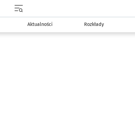
Menu główne portalu wroclaw.pl
Aktualności
Rozkłady