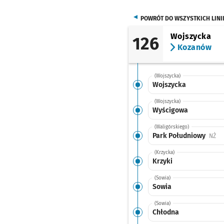
POWRÓT DO WSZYSTKICH LINI
Wojszycka
126
Kozanów
(Wojszycka)
Wojszycka
(Wojszycka)
Wyścigowa
(Waligórskiego)
Park Południowy
Prz
NŻ
(Krzycka)
Krzyki
(Sowia)
Sowia
(Sowia)
Chłodna