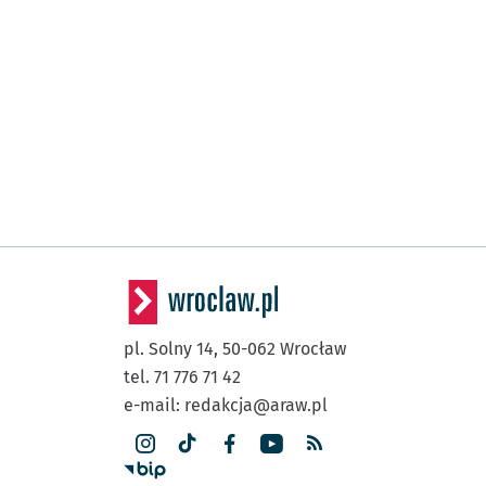
(TAT)
Strzegomska (Krzyżów
(Chociebuska)
Chociebuska (C. K. No
Pafawag)
(Hermanowska)
Hermanowska
Przys
NŻ
(Koszalińska)
Kuźniki
(Koszalińska)
Kuźniki (Stacja Kolejo
Przystanek na życzenie
NŻ
(Bystrzycka)
pl. Solny 14,
50-062
Wrocław
Kuźniki (Stacja Kolejo
tel. 71 776 71 42
(Bajana)
Bystrzycka
e-mail:
redakcja@araw.pl
(Bajana)
Bulwar Dedala