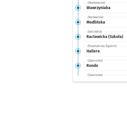
(Skarbowców)
Wawrzyniaka
(Racławicka)
Modlińska
(Jastrzębia)
Racławicka (Szkoła)
(Powstańców Śląskich)
Hallera
(Zaporoska)
Rondo
(Zaporoska)
Zaporoska
(Zaporoska)
Grabiszyńska
(Grabiszyńska)
Pereca
(Grabiszyńska)
Stalowa