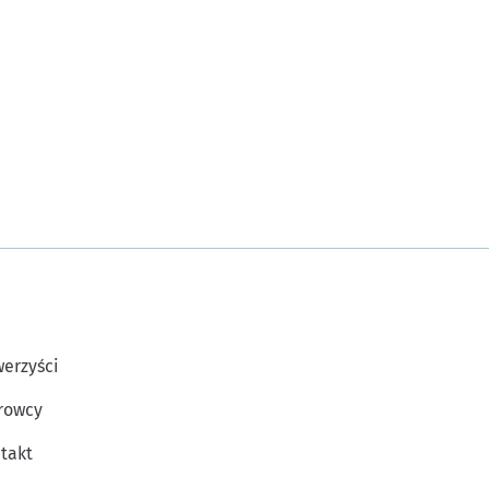
erzyści
rowcy
takt