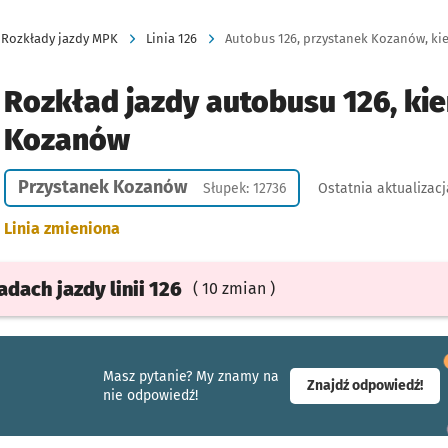
Rozkłady jazdy MPK
Linia 126
Autobus 126, przystanek Kozanów, ki
Rozkład jazdy autobusu 126, kie
Kozanów
Przystanek Kozanów
Słupek: 12736
Ostatnia aktualizacj
Linia zmieniona
ładach
jazdy
linii 126
( 10 zmian )
Masz pytanie? My znamy na
- ot
Znajdź odpowiedź!
nie odpowiedź!