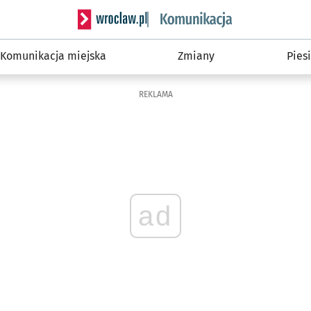
Serwis informacyjny wroclaw.pl podserwis: Ko
Komunikacja miejska
Zmiany
Piesi
REKLAMA
ad