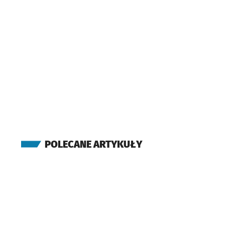
(Grabiszyńska)
Pl. Srebrny
(Grabiszyńska)
Bzowa (Centrum Histor
Zajezdnia)
(Grabiszyńska)
Hutmen
(Klecińska)
FAT
(Klecińska)
ROD Oświata
Przysta
NŻ
POLECANE ARTYKUŁY
(Klecińska)
Wrocławski Park
Technologiczny
(Klecińska)
Szkocka
(TAT)
Nowodworska