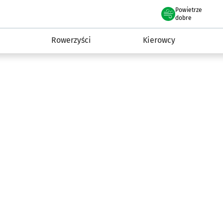
Powietrze
we Wrocławiu
munikacja
dobre
Rowerzyści
Kierowcy