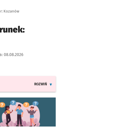
er: Kozanów
runek:
a:
08.08.2026
ROZWIŃ
INFORMACJE O ZMIANACH W ROZKŁADACH JAZDY LINI
worzy się w nowej karcie