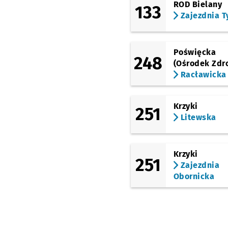
ROD Bielany
133
(TAT)
Zajezdnia T
Nowodworska
(TAT)
Strzegomska
(Krzyżówka)
Poświęcka
248
(Ośrodek Zdr
(Chociebuska)
Racławicka
Chociebuska (C. K.
Nowy Pafawag)
(Hermanowska)
Krzyki
251
Hermanowska
Przys
NŻ
Litewska
(Koszalińska)
Kuźniki
Krzyki
(Koszalińska)
251
Kuźniki (Stacja
Zajezdnia
Kolejowa)
Przystanek
NŻ
Obornicka
(Bystrzycka)
Kuźniki (Stacja
Kolejowa)
(Bajana)