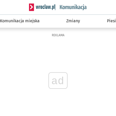
Serwis informacyjny wroclaw.pl podserwis: Ko
Komunikacja miejska
Zmiany
Piesi
REKLAMA
ad