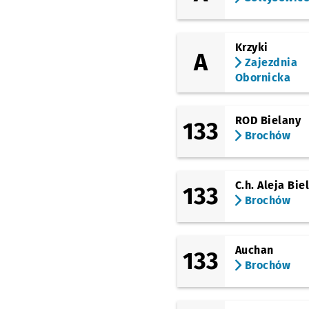
(Grabiszyńska)
Stalowa
Krzyki
(Grabiszyńska)
A
Pl. Srebrny
Zajezdnia
Obornicka
(Grabiszyńska)
Bzowa (Centrum
Historii Zajezdnia)
ROD Bielany
133
(Grabiszyńska)
Brochów
Hutmen
(Klecińska)
FAT
C.h. Aleja Bie
133
Brochów
(Klecińska)
ROD Oświata
Przysta
NŻ
(Klecińska)
Wrocławski Park
Auchan
133
Technologiczny
Brochów
(Klecińska)
Szkocka