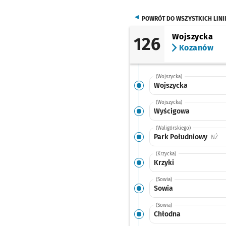
POWRÓT DO WSZYSTKICH LINI
Wojszycka
126
Kozanów
(Wojszycka)
Wojszycka
(Wojszycka)
Wyścigowa
(Waligórskiego)
Park Południowy
Prz
NŻ
(Krzycka)
Krzyki
(Sowia)
Sowia
(Sowia)
Chłodna