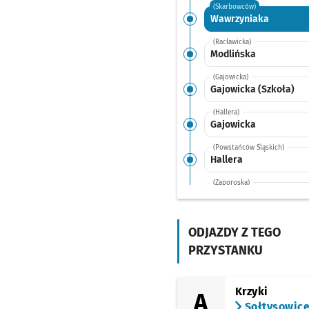
(Skarbowców)
Wawrzyniaka
(Racławicka)
Modlińska
(Gajowicka)
Gajowicka (Szkoła)
(Hallera)
Gajowicka
(Powstańców Śląskich)
Hallera
(Zaporoska)
Rondo
(Zaporoska)
Zaporoska
ODJAZDY Z TEGO
PRZYSTANKU
(Zaporoska)
Grabiszyńska
(Grabiszyńska)
Krzyki
A
Pereca
Sołtysowic