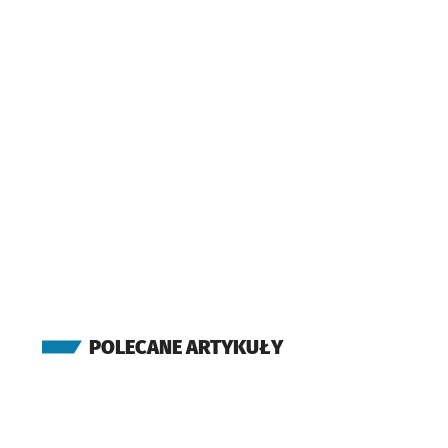
Bystrzycka
(Bajana)
Bulwar Dedala
(Bajana)
Szybowcowa
(Lotnicza)
Bajana
Przystanek na
NŻ
(Lotnicza)
Park Zachodni
(Lotnicza)
DH Astra
(Kozanowska)
Kolista
POLECANE ARTYKUŁY
(Kozanowska)
Wiślańska
(Kozanowska)
Dzielna