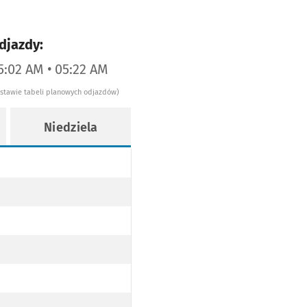
djazdy:
5:02 AM • 05:22 AM
dstawie tabeli planowych odjazdów)
Niedziela
 SZKOCKA PO TRASIE)