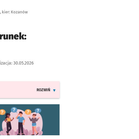
, kier: Kozanów
runek:
izacja:
30.05.2026
ROZWIŃ
INFORMACJE O ZMIANACH W ROZKŁADACH JAZDY LINI
worzy się w nowej karcie