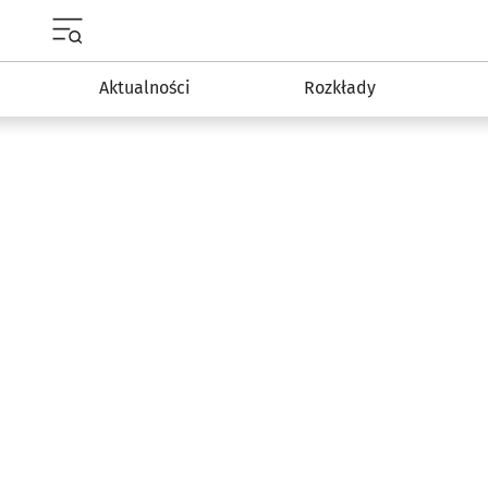
Menu główne portalu wroclaw.pl
Aktualności
Rozkłady