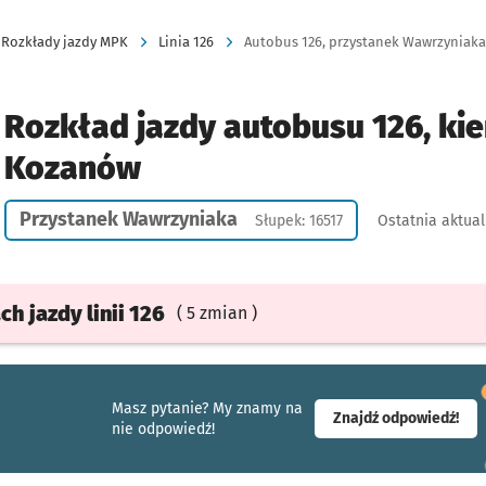
Rozkłady jazdy MPK
Linia 126
Autobus 126, przystanek Wawrzyniaka
Rozkład jazdy autobusu 126, kie
Kozanów
Przystanek Wawrzyniaka
Słupek: 16517
Ostatnia aktual
ach
jazdy
linii 126
( 5 zmian )
Masz pytanie? My znamy na
- ot
Znajdź odpowiedź!
nie odpowiedź!