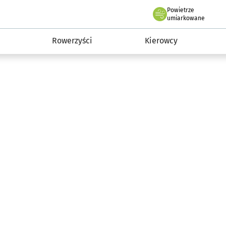
Powietrze
we Wrocławiu
munikacja
umiarkowane
Rowerzyści
Kierowcy