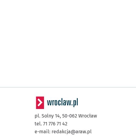
(Kozanowska)
Kozanów
pl. Solny 14,
50-062
Wrocław
tel. 71 776 71 42
e-mail:
redakcja@araw.pl