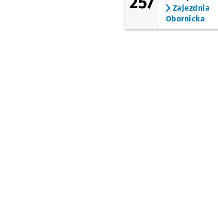
257
(Kozanowska)
Zajezdnia
Kozanów
Obornicka