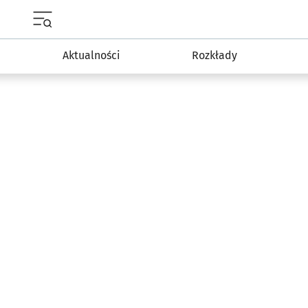
Menu główne portalu wroclaw.pl
Aktualności
Rozkłady