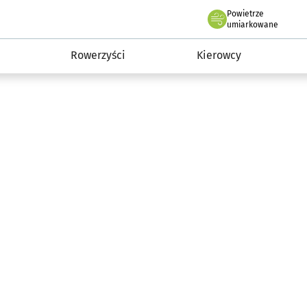
Powietrze
we Wrocławiu
munikacja
umiarkowane
Rowerzyści
Kierowcy