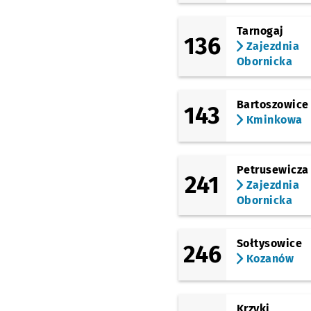
(TAT)
Nowodworska
Tarnogaj
136
Zajezdnia
(TAT)
Strzegomska
Obornicka
(Krzyżówka)
(Chociebuska)
Bartoszowice
Chociebuska (C. K.
143
Nowy Pafawag)
Kminkowa
(Hermanowska)
Hermanowska
Przys
NŻ
Petrusewicza
241
(Koszalińska)
Zajezdnia
Kuźniki
Obornicka
(Koszalińska)
Kuźniki (Stacja
Kolejowa)
Przystanek
NŻ
Sołtysowice
246
Kozanów
(Bystrzycka)
Kuźniki (Stacja
Kolejowa)
(Bajana)
Krzyki