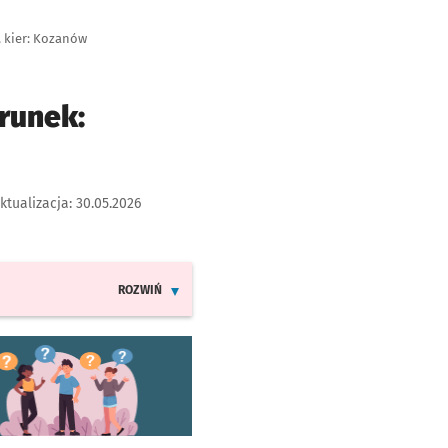
, kier: Kozanów
runek:
ktualizacja:
30.05.2026
ROZWIŃ
INFORMACJE O ZMIANACH W ROZKŁADACH JAZDY LINI
worzy się w nowej karcie