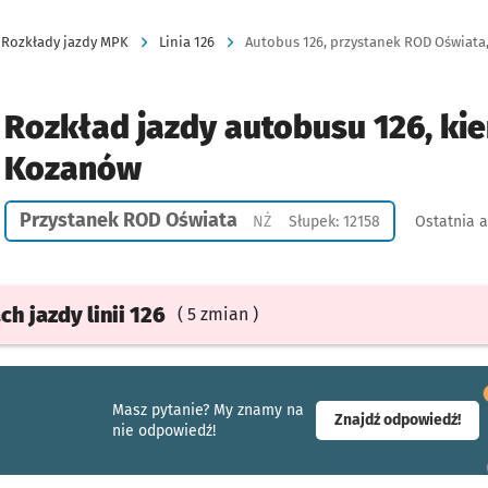
Rozkłady jazdy MPK
Linia 126
Autobus 126, przystanek ROD Oświata
Rozkład jazdy autobusu 126, kie
Kozanów
Przystanek ROD Oświata
Przystanek na życzenie
NŻ
Słupek: 12158
Ostatnia a
ach
jazdy
linii 126
( 5 zmian )
Masz pytanie? My znamy na
- ot
Znajdź odpowiedź!
nie odpowiedź!