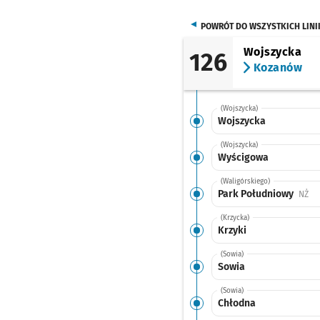
POWRÓT DO WSZYSTKICH LINI
Wojszycka
126
Kozanów
(Wojszycka)
Wojszycka
(Wojszycka)
Wyścigowa
(Waligórskiego)
Park Południowy
Prz
NŻ
(Krzycka)
Krzyki
(Sowia)
Sowia
(Sowia)
Chłodna