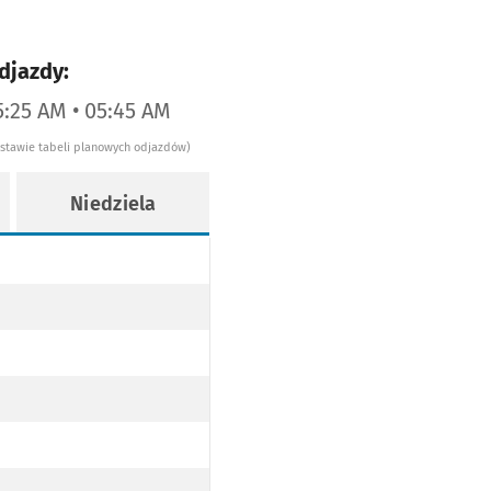
djazdy:
5:25 AM • 05:45 AM
dstawie tabeli planowych odjazdów)
Niedziela
CKIEJ (DO PRZYST. SZKOCKA PO TRASIE)