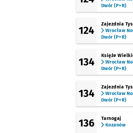
Dwór (P+R)
(Grabiszyńska)
Stalowa
(Grabiszyńska)
Zajezdnia Ty
Pl. Srebrny
124
Wrocław N
Dwór (P+R)
(Grabiszyńska)
Bzowa (Centrum Histor
Zajezdnia)
Księże Wielki
(Grabiszyńska)
134
Wrocław N
Hutmen
Dwór (P+R)
(Klecińska)
FAT
Zajezdnia Ty
(Klecińska)
134
ROD Oświata
Przysta
NŻ
Wrocław N
Dwór (P+R)
(Klecińska)
Wrocławski Park
Technologiczny
Tarnogaj
136
(Klecińska)
Kozanów
Szkocka