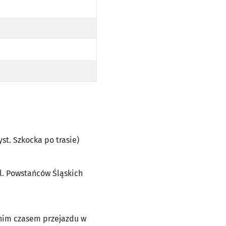
O PRZYST. SZKOCKA PO TRASIE)
CKIEJ (DO PRZYST. SZKOCKA PO TRASIE)
 POWSTAŃCÓW ŚLĄSKICH (DO PRZYST. SZKOCKA PO TRASIE)
yst. Szkocka po trasie)
ul. Powstańców Śląskich
dnim czasem przejazdu w