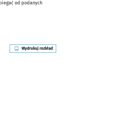
dbiegać od podanych
Wydrukuj rozkład
linii nr 126