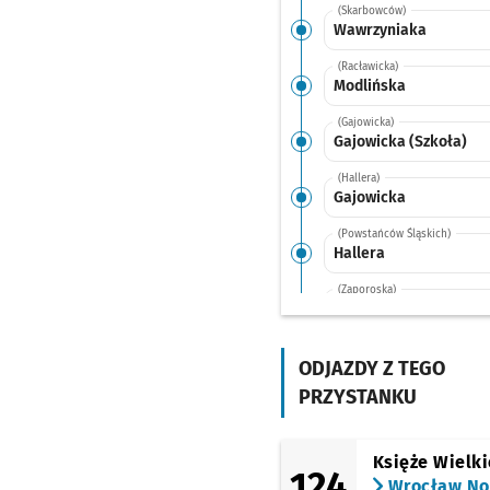
(Skarbowców)
Wawrzyniaka
(Racławicka)
Modlińska
(Gajowicka)
Gajowicka (Szkoła)
(Hallera)
Gajowicka
(Powstańców Śląskich)
Hallera
(Zaporoska)
Rondo
(Zaporoska)
Zaporoska
ODJAZDY Z TEGO
PRZYSTANKU
(Zaporoska)
Grabiszyńska
(Grabiszyńska)
Księże Wielki
124
Pereca
Wrocław N