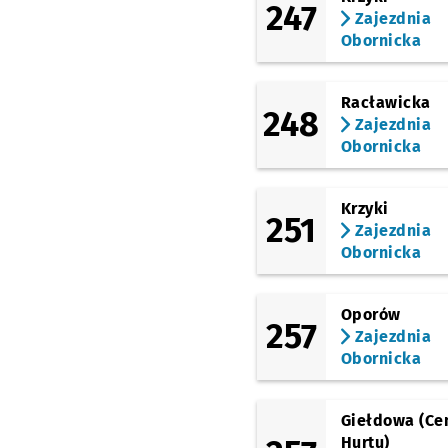
247
Bystrzycka
Zajezdnia
Obornicka
(Bajana)
Bulwar Dedala
(Bajana)
Racławicka
Szybowcowa
248
Zajezdnia
Obornicka
(Lotnicza)
Bajana
Przystanek na
NŻ
(Lotnicza)
Krzyki
Park Zachodni
251
Zajezdnia
(Lotnicza)
Obornicka
DH Astra
(Kozanowska)
Oporów
Kolista
257
Zajezdnia
(Kozanowska)
Obornicka
Wiślańska
(Kozanowska)
Dzielna
Giełdowa (Ce
Hurtu)