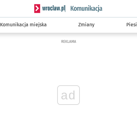
Serwis informacyjny wroclaw.pl podserwis: Ko
Komunikacja miejska
Zmiany
Piesi
REKLAMA
ad