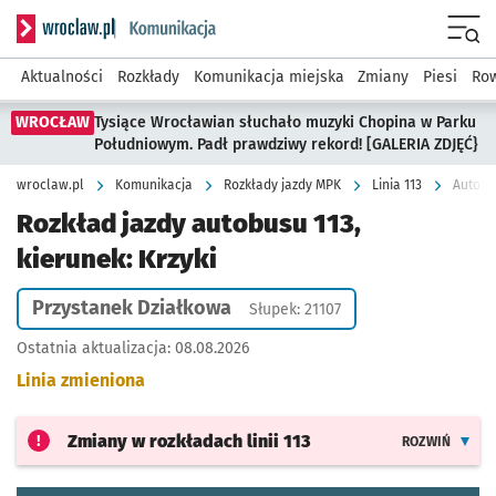
Serwis informacyjny wroclaw.pl podserwis: Komunikacja
Menu
Aktualności
Rozkłady
Komunikacja miejska
Zmiany
Piesi
Row
WROCŁAW
Tysiące Wrocławian słuchało muzyki Chopina w Parku
Południowym. Padł prawdziwy rekord! [GALERIA ZDJĘĆ}
wroclaw.pl
Komunikacja
Rozkłady jazdy MPK
Linia 113
Autobus
Rozkład jazdy autobusu 113,
kierunek: Krzyki
Przystanek Działkowa
Słupek: 21107
Ostatnia aktualizacja:
08.08.2026
Linia zmieniona
Zmiany w rozkładach
linii 113
ROZWIŃ