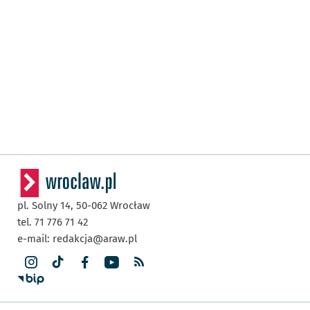
pl. Solny 14,
50-062
Wrocław
tel. 71 776 71 42
e-mail:
redakcja@araw.pl