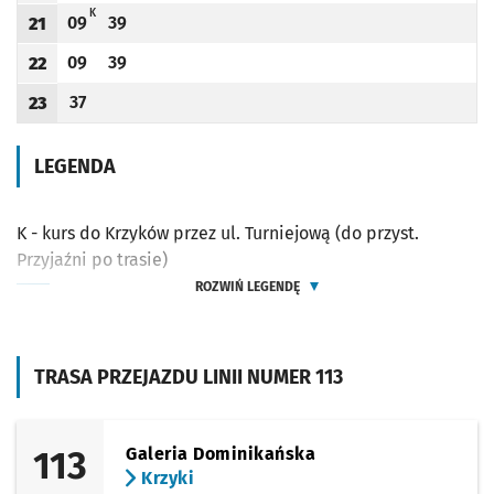
K - KURS DO KRZYKÓW PRZEZ UL. TURNIEJOWĄ (DO PRZYST. PRZYJAŹNI PO TRASI
K
09
39
21
Odjazd
minut po godzinie 21
Odjazd
minut po godzinie 21
Godzina odjazdu
09
39
22
Odjazd
minut po godzinie 22
Odjazd
minut po godzinie 22
Godzina odjazdu
37
23
Odjazd
minut po godzinie 23
Godzina odjazdu
LEGENDA
K - kurs do Krzyków przez ul. Turniejową (do przyst.
Przyjaźni po trasie)
ROZWIŃ LEGENDĘ
TRASA PRZEJAZDU LINII NUMER 113
113
Galeria Dominikańska
Krzyki