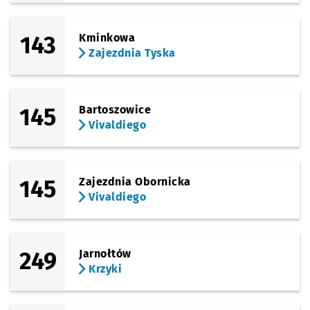
Sprawdź propo
Przyjaźni
Czas prz
Przyjaźni
37'
Przystanek na życzenie
NŻ
143
Kminkowa
(Karkonoska)
Sprawdź propo
Krzyki
Czas prz
Krzyki
41'
Zajezdnia Tyska
145
Bartoszowice
Vivaldiego
145
Zajezdnia Obornicka
Vivaldiego
249
Jarnołtów
Krzyki