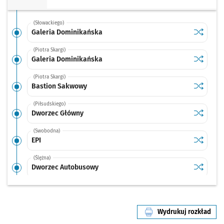
(Słowackiego)
Sprawdź p
Galeria 
Galeria Dominikańska
(Piotra Skargi)
Sprawdź p
Galeria 
Galeria Dominikańska
(Piotra Skargi)
Sprawdź p
Bastion 
Bastion Sakwowy
(Piłsudskiego)
Sprawdź p
Dworzec 
Dworzec Główny
(Swobodna)
Sprawdź p
EPI
EPI
(Ślężna)
Sprawdź p
Dworzec 
Dworzec Autobusowy
(Gliniana)
Sprawdź p
Dyrekcyj
Dyrekcyjna
Wydrukuj rozkład
(Borowska)
linii nr 113
Sprawdź p
Borowska
Borowska (Aquapark)