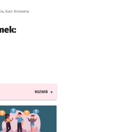
e, kier: Kromera
nek:
ROZWIŃ
INFORMACJE O ZMIANACH W ROZKŁADACH JAZDY LINII 6
worzy się w nowej karcie