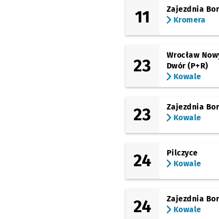
Nowowiejska
Zajezdnia Bo
11
(Jedności Narodowej)
Kromera
Daszyńskiego
(Jedności Narodowej)
Mosty Warszawskie
Wrocław Now
23
Dwór (P+R)
(al. Kromera)
Kowale
Kromera
Zajezdnia Bo
23
Kowale
Pilczyce
24
Kowale
Zajezdnia Bo
24
Kowale