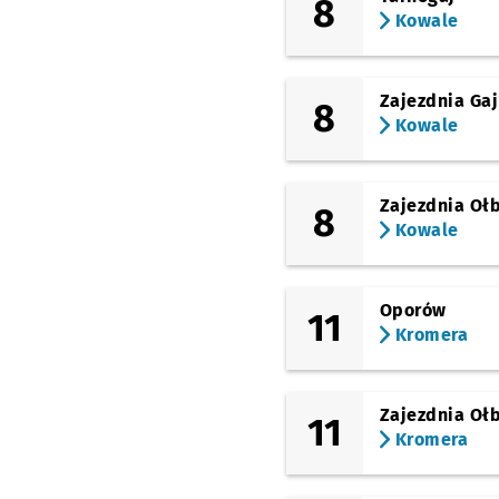
8
Ossolineum
Kowale
(Uniwersytecka)
(Grodzka)
Uniwersytet Wrocławs
Zajezdnia Gaj
8
Kowale
(Pomorska)
Mosty Pomorskie
(Pomorska)
Pomorska
Zajezdnia Oł
8
Kowale
(Pomorska)
Pl. Staszica
(pl. Staszica)
Oporów
Pl. Staszica (Park
11
Staszica)
Kromera
(pl. Powstańców Wielkopolskic
Dworzec Nadodrze
Zajezdnia Oł
11
(Słowiańska)
Kromera
Słowiańska
(Jedności Narodowej)