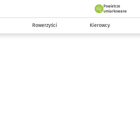
Powietrze
we Wrocławiu
munikacja
umiarkowane
Rowerzyści
Kierowcy