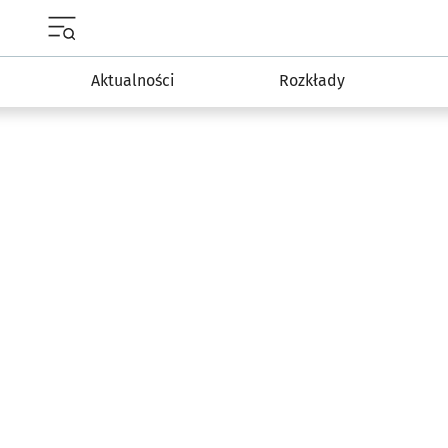
Menu główne portalu wroclaw.pl
Aktualności
Rozkłady