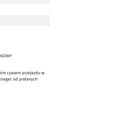
WY
OPODŁOGOWY
AJ NISKOPODŁOGOWY
WY
OPODŁOGOWY
AJ NISKOPODŁOGOWY
ŁOGOWY
dnim czasem przejazdu w
dbiegać od podanych