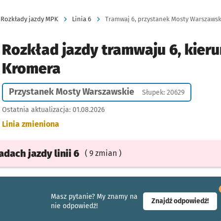
Rozkłady jazdy MPK
Linia 6
Tramwaj 6, przystanek Mosty Warszawski
Rozkład jazdy tramwaju 6, kieru
Kromera
Przystanek Mosty Warszawskie
Słupek: 20629
Ostatnia aktualizacja:
01.08.2026
Linia zmieniona
ładach
jazdy
linii 6
( 9 zmian )
Masz pytanie? My znamy na
- ot
Znajdź odpowiedź!
nie odpowiedź!