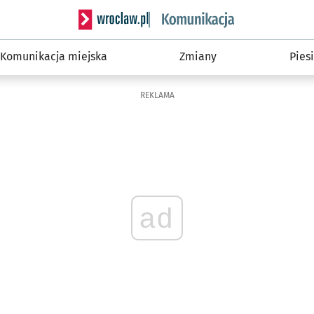
Serwis informacyjny wroclaw.pl podserwis: Ko
Komunikacja miejska
Zmiany
Piesi
REKLAMA
ad