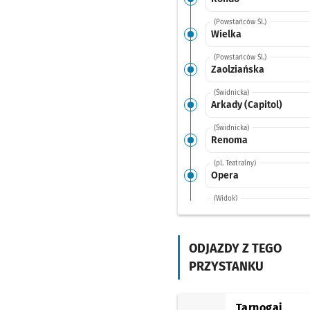
(Powstańców Śl.)
Wielka
(Powstańców Śl.)
Zaolziańska
(Świdnicka)
Arkady (Capitol)
(Świdnicka)
Renoma
(pl. Teatralny)
Opera
(Widok)
Świdnicka (Dom Europ
(Szewska)
Oławska
ODJAZDY Z TEGO
PRZYSTANKU
(Szewska)
Wita Stwosza
(Szewska)
Tarnogaj