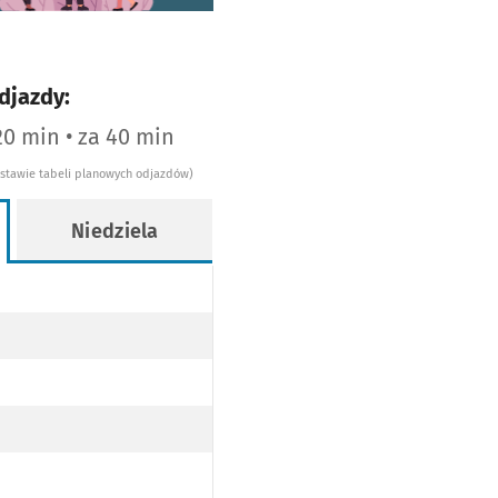
djazdy:
20 min • za 40 min
dstawie tabeli planowych odjazdów)
Niedziela
WY
OPODŁOGOWY
WY
OPODŁOGOWY
AJ NISKOPODŁOGOWY
Y
ODŁOGOWY
J NISKOPODŁOGOWY
WY
OPODŁOGOWY
AJ NISKOPODŁOGOWY
WY
OPODŁOGOWY
AJ NISKOPODŁOGOWY