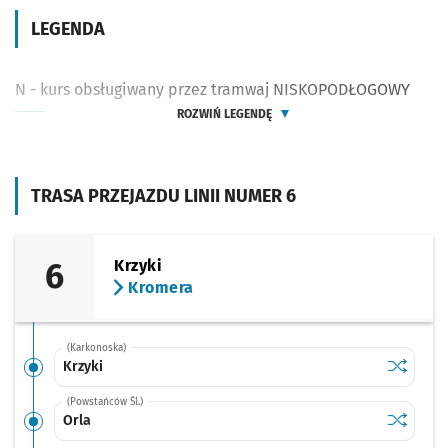
LEGENDA
N - kurs obsługiwany przez tramwaj NISKOPODŁOGOWY
ROZWIŃ LEGENDĘ
TRASA PRZEJAZDU LINII NUMER 6
6
Krzyki
Kromera
(Karkonoska)
Sprawdź p
Krzyki
Krzyki
(Powstańców Śl.)
Sprawdź p
Orla
Orla