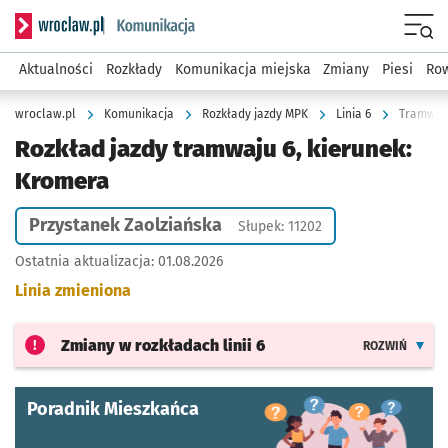
Serwis informacyjny wroclaw.pl podserwis: Komunikacja
Menu
Aktualności
Rozkłady
Komunikacja miejska
Zmiany
Piesi
Row
wroclaw.pl
Komunikacja
Rozkłady jazdy MPK
Linia 6
Tramwaj 
Rozkład jazdy tramwaju 6, kierunek:
Kromera
Przystanek Zaolziańska
Słupek: 11202
Ostatnia aktualizacja:
01.08.2026
Linia zmieniona
Zmiany w rozkładach
linii 6
ROZWIŃ
Poradnik Mieszkańca