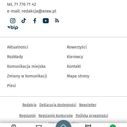
tel. 71 776 71 42
e-mail:
redakcja@araw.pl
Aktualności
Rowerzyści
Rozkłady
Kierowcy
Komunikacja miejska
Kontakt
Zmiany w komunikacji
Mapa strony
Piesi
Inne informacje
Redakcja
Deklaracja dostępności
Newsletter
Regulamin
Regulamin konkursów
Polityka prywatności
Strona główna - wroclaw.pl
Ustawienia cookies