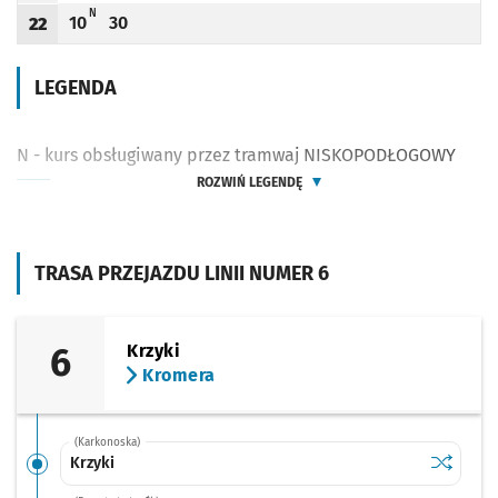
N - KURS OBSŁUGIWANY PRZEZ TRAMWAJ NISKOPODŁOGOWY
N
10
30
22
Odjazd
minut po godzinie 22
Odjazd
minut po godzinie 22
Godzina odjazdu
LEGENDA
N - kurs obsługiwany przez tramwaj NISKOPODŁOGOWY
ROZWIŃ LEGENDĘ
TRASA PRZEJAZDU LINII NUMER 6
6
Krzyki
Kromera
(Karkonoska)
Sprawdź p
Krzyki
Krzyki