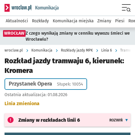
Serwis informacyjny wroclaw.pl podserwis: Komunikacja
Menu
Aktualności
Rozkłady
Komunikacja miejska
Zmiany
Piesi
Row
WROCŁAW
Z czego wynikają zmiany w cenniku wywozu śmieci we
Wrocławiu?
wroclaw.pl
Komunikacja
Rozkłady jazdy MPK
Linia 6
Tramwaj 
Rozkład jazdy tramwaju 6, kierunek:
Kromera
Przystanek Opera
Słupek: 10054
Ostatnia aktualizacja:
01.08.2026
Linia zmieniona
Zmiany w rozkładach
linii 6
ROZWIŃ