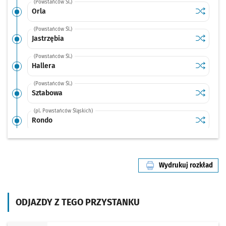
(Powstańców Śl.)
Sprawdź p
Orla
Orla
(Powstańców Śl.)
Sprawdź p
Jastrzębi
Jastrzębia
(Powstańców Śl.)
Sprawdź p
Hallera
Hallera
(Powstańców Śl.)
Sprawdź p
Sztabowa
Sztabowa
(pl. Powstańców Śląskich)
Sprawdź p
Rondo
Rondo
(Powstańców Śl.)
Sprawdź p
Wielka
Wielka
Wydrukuj rozkład
(Powstańców Śl.)
linii nr 6
Sprawdź p
Zaolziań
Zaolziańska
(Świdnicka)
ODJAZDY Z TEGO PRZYSTANKU
Sprawdź p
Arkady (C
Arkady (Capitol)
(Świdnicka)