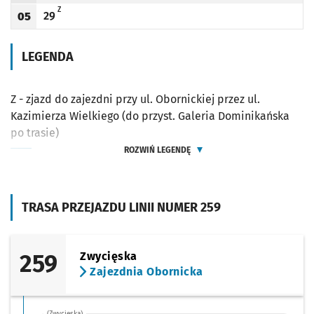
Z - ZJAZD DO ZAJEZDNI PRZY UL. OBORNICKIEJ PRZEZ UL. KAZIMIERZA WIELKIEG
Z
29
05
Odjazd
minut po godzinie 05
Godzina odjazdu
LEGENDA
Z - zjazd do zajezdni przy ul. Obornickiej przez ul.
Kazimierza Wielkiego (do przyst. Galeria Dominikańska
po trasie)
ROZWIŃ LEGENDĘ
TRASA PRZEJAZDU LINII NUMER 259
259
Zwycięska
Zajezdnia Obornicka