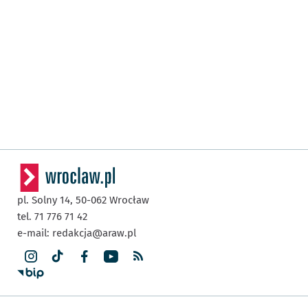
pl. Solny 14,
50-062
Wrocław
tel. 71 776 71 42
e-mail:
redakcja@araw.pl