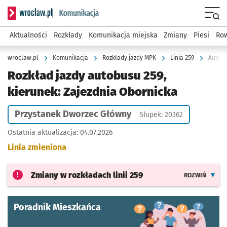
Serwis informacyjny wroclaw.pl podserwis: Komunikacja
Menu
Aktualności
Rozkłady
Komunikacja miejska
Zmiany
Piesi
Row
wroclaw.pl
Komunikacja
Rozkłady jazdy MPK
Linia 259
Autobu
Rozkład jazdy autobusu 259,
kierunek: Zajezdnia Obornicka
Przystanek Dworzec Główny
Słupek: 20362
Ostatnia aktualizacja:
04.07.2026
Linia zmieniona
Zmiany w rozkładach
linii 259
ROZWIŃ
Poradnik Mieszkańca