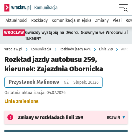
Serwis informacyjny wroclaw.pl podserwis: Komunikacja
Menu
Aktualności
Rozkłady
Komunikacja miejska
Zmiany
Piesi
Row
WROCŁAW
Gwiazdy wystąpią na Dworcu Głównym we Wrocławiu |
TERMINY
wroclaw.pl
Komunikacja
Rozkłady jazdy MPK
Linia 259
Autobu
Rozkład jazdy autobusu 259,
kierunek: Zajezdnia Obornicka
Przystanek Malinowa
Przystanek na życzenie
NŻ
Słupek: 26326
Ostatnia aktualizacja:
04.07.2026
Linia zmieniona
Zmiany w rozkładach
linii 259
ROZWIŃ