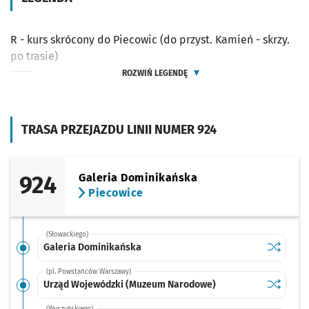
R - kurs skrócony do Piecowic (do przyst. Kamień - skrzy.
po trasie)
ROZWIŃ LEGENDĘ
TRASA PRZEJAZDU LINII NUMER 924
924
Galeria Dominikańska
Piecowice
(Słowackiego)
Sprawdź p
Galeria 
Galeria Dominikańska
(pl. Powstańców Warszawy)
Sprawdź p
Urząd Wo
Urząd Wojewódzki (Muzeum Narodowe)