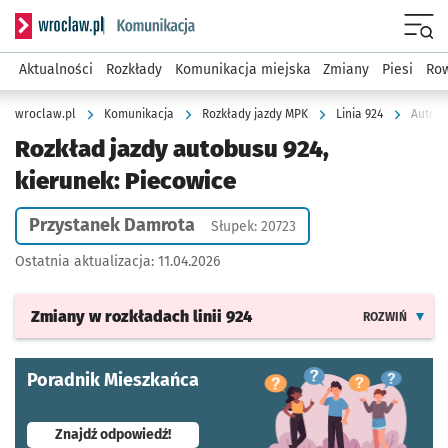
Serwis informacyjny wroclaw.pl podserwis: Komunikacja
Menu
Aktualności
Rozkłady
Komunikacja miejska
Zmiany
Piesi
Row
wroclaw.pl
Komunikacja
Rozkłady jazdy MPK
Linia 924
Autobu
Rozkład jazdy autobusu 924,
kierunek: Piecowice
Przystanek Damrota
Słupek: 20723
Ostatnia aktualizacja:
11.04.2026
Zmiany w rozkładach
linii 924
ROZWIŃ
Poradnik Mieszkańca
- otworzy się w nowej karcie
Znajdź odpowiedź!