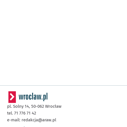
pl. Solny 14,
50-062
Wrocław
tel. 71 776 71 42
e-mail:
redakcja@araw.pl