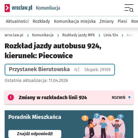
Serwis informacyjny wroclaw.pl podserwis: Komunikacja
Menu
Aktualności
Rozkłady
Komunikacja miejska
Zmiany
Piesi
Row
wroclaw.pl
Komunikacja
Rozkłady jazdy MPK
Linia 924
Autobu
Rozkład jazdy autobusu 924,
kierunek: Piecowice
Przystanek Bierutowska
Przystanek na życzenie
NŻ
Słupek: 29109
Ostatnia aktualizacja:
11.04.2026
Zmiany w rozkładach
linii 924
ROZWIŃ
Poradnik Mieszkańca
- otworzy się w nowej karcie
Znajdź odpowiedź!