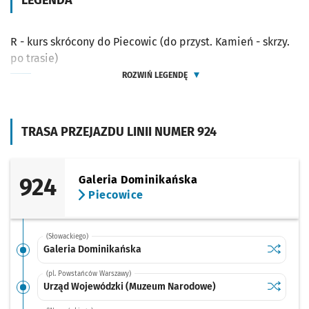
LEGENDA
R - kurs skrócony do Piecowic (do przyst. Kamień - skrzy.
po trasie)
ROZWIŃ LEGENDĘ
TRASA PRZEJAZDU LINII NUMER 924
924
Galeria Dominikańska
Piecowice
(Słowackiego)
Sprawdź p
Galeria 
Galeria Dominikańska
(pl. Powstańców Warszawy)
Sprawdź p
Urząd Wo
Urząd Wojewódzki (Muzeum Narodowe)