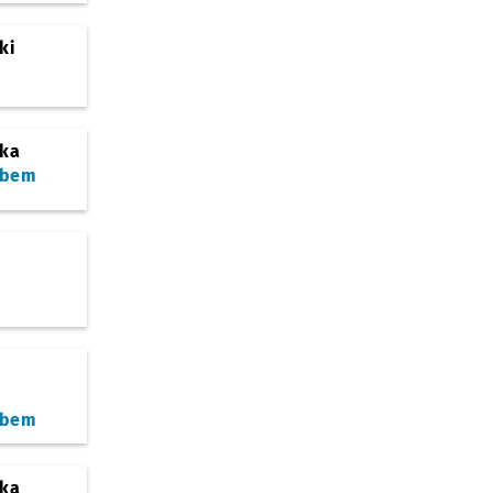
ki
ska
ębem
ębem
ska