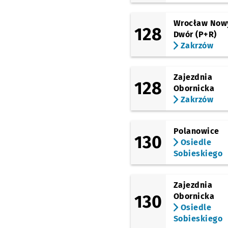
(Bursztynowa)
Kamień -
Bursztynowa
Przysta
NŻ
Wrocław Now
128
Dwór (P+R)
(Bursztynowa)
Kamień - Skrzy.
Przy
Zakrzów
NŻ
(Bursztynowa)
Kamień - Skrzy.
Zajezdnia
Kryształowa
Przysta
NŻ
128
Obornicka
(Wrocławska)
Zakrzów
Piecowice
Polanowice
130
Osiedle
Sobieskiego
Zajezdnia
130
Obornicka
Osiedle
Sobieskiego