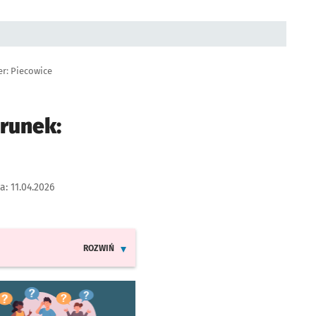
er: Piecowice
erunek:
ja:
11.04.2026
ROZWIŃ
INFORMACJE O ZMIANACH W ROZKŁADACH JAZDY LIN
worzy się w nowej karcie