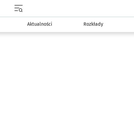
Menu główne portalu wroclaw.pl
Aktualności
Rozkłady