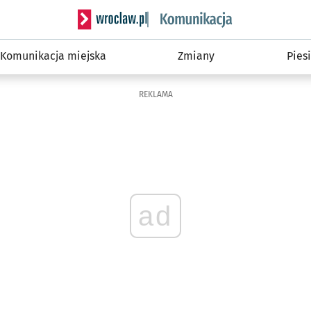
Serwis informacyjny wroclaw.pl podserwis: Ko
Komunikacja miejska
Zmiany
Piesi
REKLAMA
ad