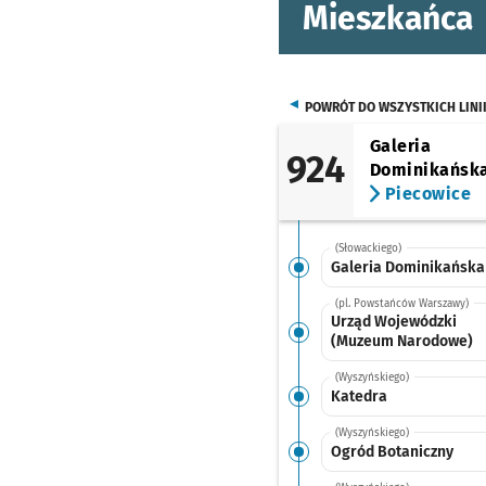
Mieszkańca
POWRÓT DO WSZYSTKICH LINI
Galeria
924
Dominikańsk
Piecowice
(Słowackiego)
Galeria Dominikańska
(pl. Powstańców Warszawy)
Urząd Wojewódzki
(Muzeum Narodowe)
(Wyszyńskiego)
Katedra
(Wyszyńskiego)
Ogród Botaniczny