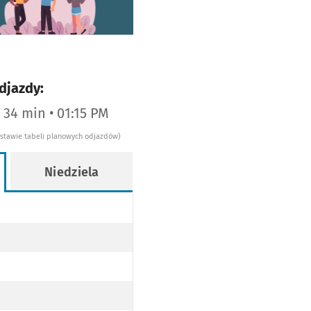
djazdy:
a 34 min • 01:15 PM
dstawie tabeli planowych odjazdów)
Niedziela