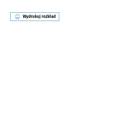
Wydrukuj rozkład
linii nr 924