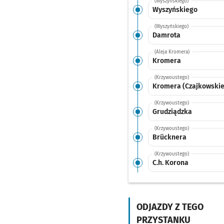
(Wyszyńskiego)
Wyszyńskiego
(Wyszyńskiego)
Damrota
(Aleja Kromera)
Kromera
(Krzywoustego)
Kromera (Czajkowskie
(Krzywoustego)
Grudziądzka
(Krzywoustego)
Brücknera
(Krzywoustego)
C.h. Korona
(Krzywoustego)
Zielna
Przystanek na 
NŻ
ODJAZDY Z TEGO
(Krzywoustego)
Psie Pole
PRZYSTANKU