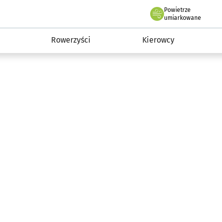
Powietrze
we Wrocławiu
munikacja
umiarkowane
Rowerzyści
Kierowcy