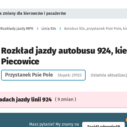
a zmiany dla kierowców i pasażerów
Rozkłady jazdy MPK
Linia 924
Autobus 924, przystanek Psie Pole, ki
Rozkład jazdy autobusu 924, ki
Piecowice
Przystanek Psie Pole
Słupek: 29103
Ostatnia aktualizac
ładach
jazdy
linii 924
( 9 zmian )
Masz pytanie? My znamy na
- ot
Znajdź odpowiedź!