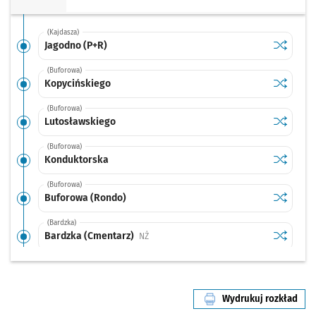
(Kajdasza)
Sprawdź p
Jagodno 
Jagodno (P+R)
(Buforowa)
Sprawdź p
Kopycińs
Kopycińskiego
(Buforowa)
Sprawdź p
Lutosław
Lutosławskiego
(Buforowa)
Sprawdź p
Kondukto
Konduktorska
(Buforowa)
Sprawdź p
Buforowa
Buforowa (Rondo)
(Bardzka)
Sprawdź p
Bardzka 
Bardzka (Cmentarz)
Przystanek na życzenie
NŻ
(Bardzka)
Sprawdź p
Morwowa
Morwowa
Wydrukuj rozkład
(Bardzka)
linii nr N
Sprawdź p
Krynicka
Krynicka