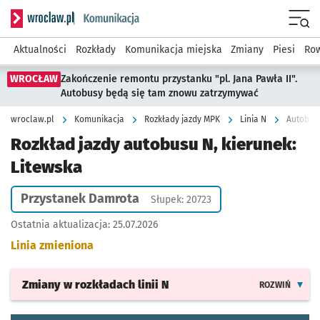
Serwis informacyjny wroclaw.pl podserwis: Komunikacja
Menu
Aktualności
Rozkłady
Komunikacja miejska
Zmiany
Piesi
Row
WROCŁAW
Zakończenie remontu przystanku "pl. Jana Pawła II".
Autobusy będą się tam znowu zatrzymywać
wroclaw.pl
Komunikacja
Rozkłady jazdy MPK
Linia N
Autobus 
Rozkład jazdy autobusu N, kierunek:
Litewska
Przystanek Damrota
Słupek: 20723
Ostatnia aktualizacja:
25.07.2026
Linia zmieniona
Zmiany w rozkładach
linii N
ROZWIŃ