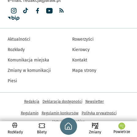
e-mail:
redakcja@araw.pl
Aktualności
Rowerzyści
Rozkłady
Kierowcy
Komunikacja miejska
Kontakt
Zmiany w komunikacji
Mapa strony
Piesi
Inne informacje
Redakcja
Deklaracja dostępności
Newsletter
Regulamin
Regulamin konkursów
Polityka prywatności
Strona główna - wroclaw.pl
Ustawienia cookies
Powietrze
Rozkłady
Bilety
Zmiany
© Copyright 2005-2026, ARAW S.A., Gmina Wrocław