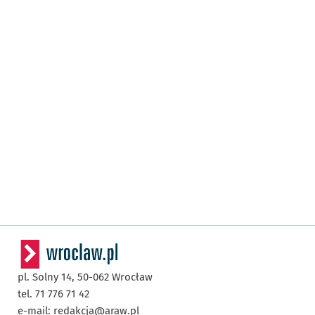
pl. Solny 14,
50-062
Wrocław
tel. 71 776 71 42
e-mail:
redakcja@araw.pl