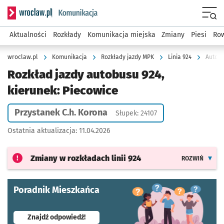
Serwis informacyjny wroclaw.pl podserwis: Komunikacja
Menu
Aktualności
Rozkłady
Komunikacja miejska
Zmiany
Piesi
Row
wroclaw.pl
Komunikacja
Rozkłady jazdy MPK
Linia 924
Autobu
Rozkład jazdy autobusu 924,
kierunek: Piecowice
Przystanek C.h. Korona
Słupek: 24107
Ostatnia aktualizacja:
11.04.2026
Zmiany w rozkładach
linii 924
ROZWIŃ
Poradnik Mieszkańca
- otworzy się w nowej karcie
Znajdź odpowiedź!