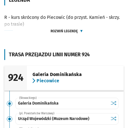
LEGENDA
R - kurs skrócony do Piecowic (do przyst. Kamień - skrzy.
po trasie)
ROZWIŃ LEGENDĘ
TRASA PRZEJAZDU LINII NUMER 924
924
Galeria Dominikańska
Piecowice
(Słowackiego)
Sprawdź p
Galeria 
Galeria Dominikańska
(pl. Powstańców Warszawy)
Sprawdź p
Urząd Wo
Urząd Wojewódzki (Muzeum Narodowe)