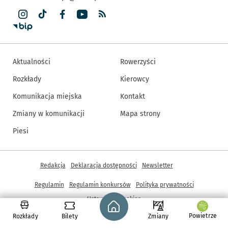
Aktualności
Rowerzyści
Rozkłady
Kierowcy
Komunikacja miejska
Kontakt
Zmiany w komunikacji
Mapa strony
Piesi
Inne informacje
Redakcja
Deklaracja dostępności
Newsletter
Regulamin
Regulamin konkursów
Polityka prywatności
Strona główna - wroclaw.pl
Ustawienia cookies
Powietrze
Rozkłady
Bilety
Zmiany
© Copyright 2005-2026, ARAW S.A., Gmina Wrocław