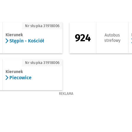
ępin - Kościół
924 - kierunek Gal
Nr słupka 31918006
924
Kierunek
Autobus
Stępin - Kościół
strefowy
iecowice
Nr słupka 31918006
Kierunek
Piecowice
REKLAMA