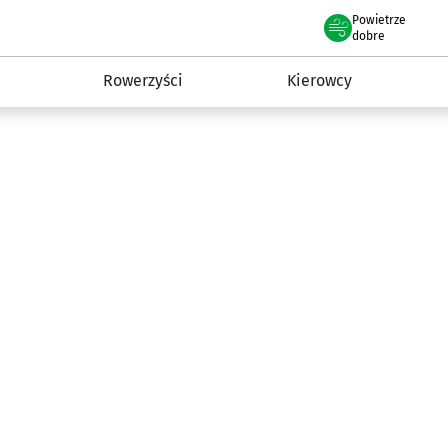
Powietrze
we Wrocławiu
munikacja
dobre
Rowerzyści
Kierowcy