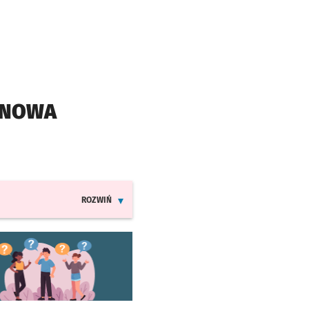
YNOWA
ROZWIŃ
INFORMACJE O ZMIANACH W ROZKŁADACH JAZDY MPK
worzy się w nowej karcie