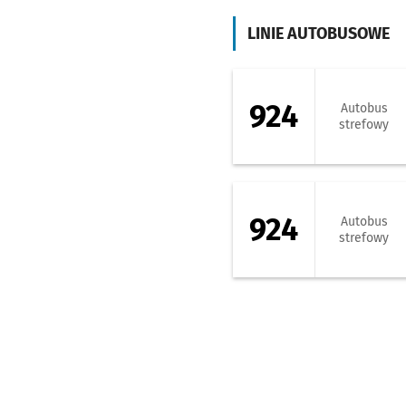
LINIE AUTOBUSOWE
924 - kierunek St
924
Autobus
strefowy
924 - kierunek P
924
Autobus
strefowy