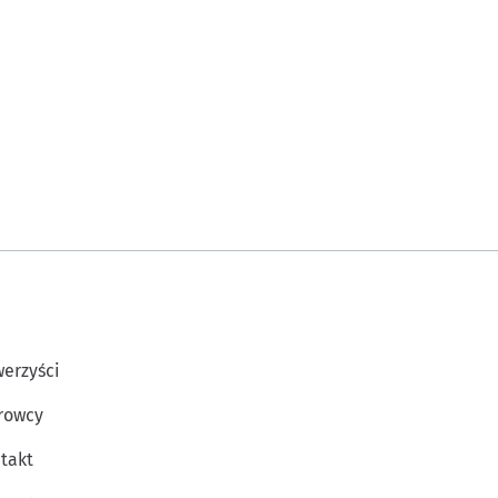
erzyści
rowcy
takt