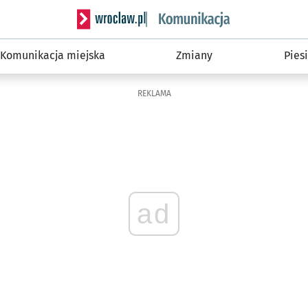
Serwis informacyjny wroclaw.pl podserwis: Ko
Komunikacja miejska
Zmiany
Piesi
REKLAMA
ad