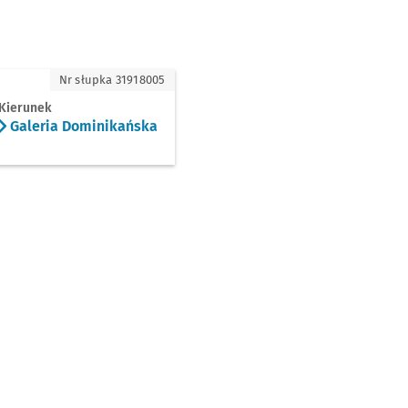
eria Dominikańska
Nr słupka 31918005
Kierunek
Galeria Dominikańska