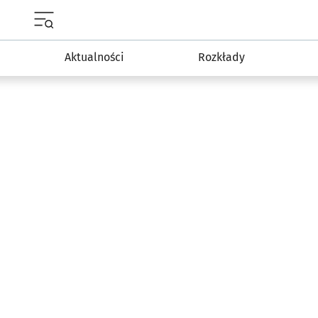
Menu główne portalu wroclaw.pl
Aktualności
Rozkłady