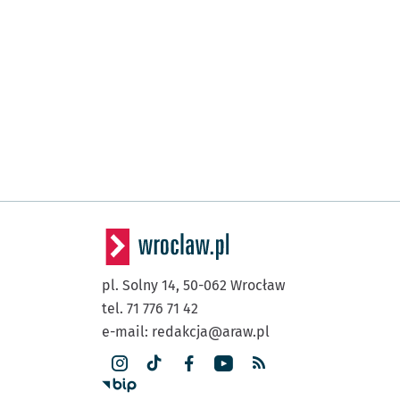
pl. Solny 14,
50-062
Wrocław
tel. 71 776 71 42
e-mail:
redakcja@araw.pl