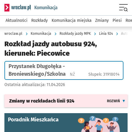
Serwis informacyjny wroclaw.pl podserwis: Komunikacja
Menu
Aktualności
Rozkłady
Komunikacja miejska
Zmiany
Piesi
Row
wroclaw.pl
Komunikacja
Rozkłady jazdy MPK
Linia 924
Autobu
Rozkład jazdy autobusu 924,
kierunek: Piecowice
Przystanek Długołęka -
Broniewskiego/Szkolna
Przystanek na życzenie
NŻ
Słupek: 31918014
Ostatnia aktualizacja:
11.04.2026
Zmiany w rozkładach
linii 924
ROZWIŃ
Poradnik Mieszkańca