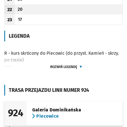
Odjazd
minut po godzinie 21
Godzina odjazdu
20
22
Odjazd
minut po godzinie 22
Godzina odjazdu
17
23
Odjazd
minut po godzinie 23
Godzina odjazdu
LEGENDA
R - kurs skrócony do Piecowic (do przyst. Kamień - skrzy.
po trasie)
ROZWIŃ LEGENDĘ
TRASA PRZEJAZDU LINII NUMER 924
924
Galeria Dominikańska
Piecowice