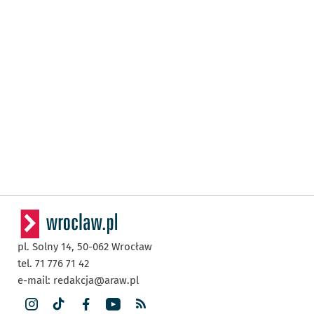
pl. Solny 14,
50-062
Wrocław
tel. 71 776 71 42
e-mail:
redakcja@araw.pl