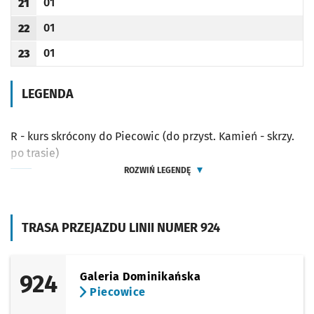
01
21
Odjazd
minut po godzinie 21
Godzina odjazdu
01
22
Odjazd
minut po godzinie 22
Godzina odjazdu
01
23
Odjazd
minut po godzinie 23
Godzina odjazdu
LEGENDA
R - kurs skrócony do Piecowic (do przyst. Kamień - skrzy.
po trasie)
ROZWIŃ LEGENDĘ
TRASA PRZEJAZDU LINII NUMER 924
924
Galeria Dominikańska
Piecowice