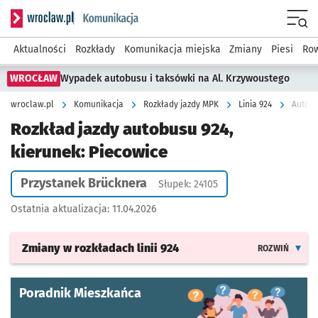
Serwis informacyjny wroclaw.pl podserwis: Komunikacja
Menu
Aktualności
Rozkłady
Komunikacja miejska
Zmiany
Piesi
Row
WROCŁAW
Wypadek autobusu i taksówki na Al. Krzywoustego
wroclaw.pl
Komunikacja
Rozkłady jazdy MPK
Linia 924
Autobu
Rozkład jazdy autobusu 924,
kierunek: Piecowice
Przystanek Brücknera
Słupek: 24105
Ostatnia aktualizacja:
11.04.2026
Zmiany w rozkładach
linii 924
ROZWIŃ
Poradnik Mieszkańca