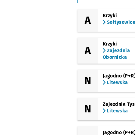
Sępolno
Krzyki
A
Godebskiego (Awf
Sołtysowic
Wrocław)
8 Maja
Przystanek na 
NŻ
Krzyki
A
Zajezdnia
Park Szczytnicki
Prz
NŻ
Obornicka
Mickiewicza
Przystan
NŻ
Jagodno (P+R
N
Litewska
Kliniki - Politechnika
Wrocławska
Zajezdnia Ty
N
Pl. Grunwaldzki
Litewska
Reja
Jagodno (P+R