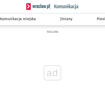
Serwis informacyjny wroclaw.pl podserwis: Ko
Komunikacja miejska
Zmiany
Piesi
REKLAMA
ad