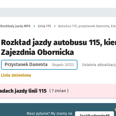
a
Rozkłady jazdy MPK
Linia 115
Autobus 115, przystanek Damrota, kie
Rozkład jazdy autobusu 115, kie
Zajezdnia Obornicka
Przystanek Damrota
Słupek: 20723
Ostatnia aktualizacj
Linia zmieniona
ładach
jazdy
linii 115
( 7 zmian )
Masz pytanie? My znamy na
- ot
Znajdź odpowiedź!