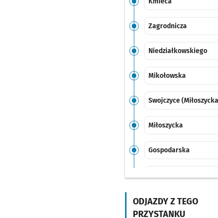
Kmieca
Zagrodnicza
Niedziałkowskiego
Mikołowska
Swojczyce (Miłoszycka
Miłoszycka
Gospodarska
Ceglana
Przystanek n
NŻ
Monopolowa
Przysta
ODJAZDY Z TEGO
NŻ
PRZYSTANKU