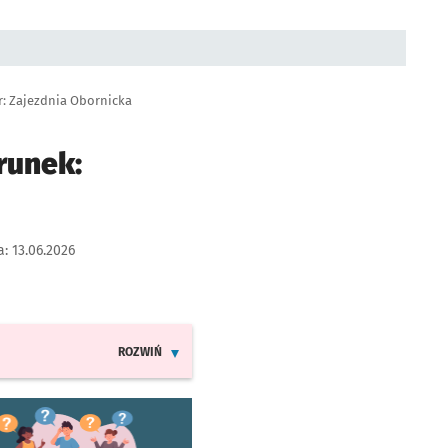
r: Zajezdnia Obornicka
runek:
a:
13.06.2026
ROZWIŃ
INFORMACJE O ZMIANACH W ROZKŁADACH JAZDY LINII
worzy się w nowej karcie