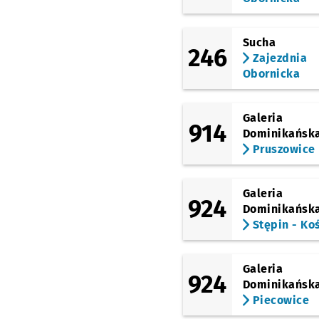
Sucha
246
Zajezdnia
Obornicka
Galeria
914
Dominikańsk
Pruszowice
Galeria
924
Dominikańsk
Stępin - Ko
Galeria
924
Dominikańsk
Piecowice