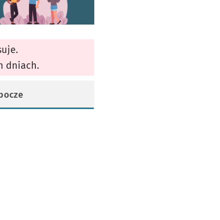
suje.
h dniach.
obocze