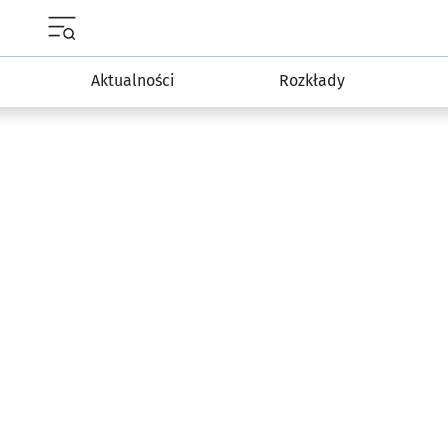
Menu główne portalu wroclaw.pl
Aktualności
Rozkłady