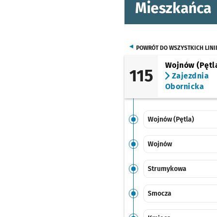
Mieszkańca
POWRÓT DO WSZYSTKICH LINI
Wojnów (Pętl
115
Zajezdnia
Obornicka
Wojnów (Pętla)
Wojnów
Strumykowa
Smocza