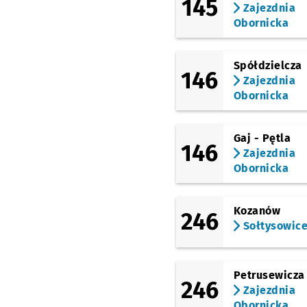
145
Zajezdnia
Broniewskiego
Obornicka
Bałtycka
Spółdzielcza
146
Zajezdnia
Bezpieczna
Obornicka
Paprotna
Przystanek 
NŻ
Gaj - Pętla
146
Zajezdnia Obornicka
Zajezdnia
Obornicka
Kozanów
246
Sołtysowic
Petrusewicza
246
Zajezdnia
Obornicka