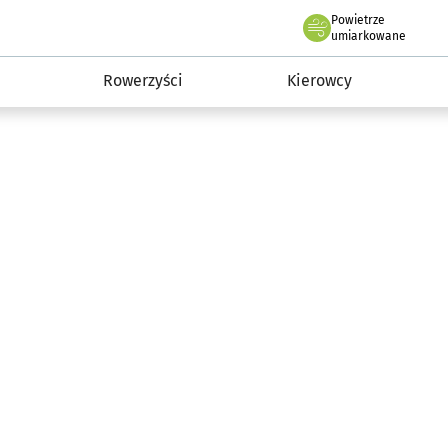
Powietrze
we Wrocławiu
munikacja
umiarkowane
Rowerzyści
Kierowcy