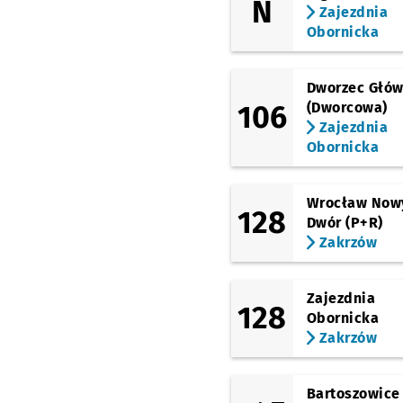
N
Katedra
Zajezdnia
Obornicka
Ogród Botaniczny
Dworzec Głó
Wyszyńskiego
106
(Dworcowa)
Zajezdnia
Damrota
Obornicka
Kromera
Wrocław Now
128
Dwór (P+R)
Berenta
Zakrzów
Kasprowicza
Przysta
NŻ
Zajezdnia
128
Obornicka
Syrokomli
Przystanek
NŻ
Zakrzów
Pola
Bartoszowice