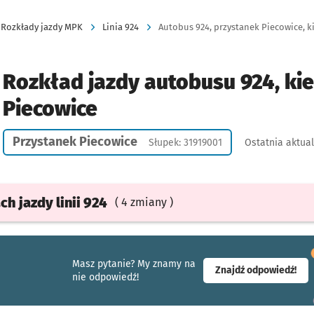
Rozkłady jazdy MPK
Linia 924
Autobus 924, przystanek Piecowice, ki
Rozkład jazdy autobusu 924, ki
Piecowice
Przystanek Piecowice
Słupek: 31919001
Ostatnia aktual
ach
jazdy
linii 924
( 4 zmiany )
Masz pytanie? My znamy na
- ot
Znajdź odpowiedź!
nie odpowiedź!