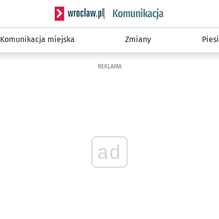
Serwis informacyjny wroclaw.pl podserwis: Ko
Komunikacja miejska
Zmiany
Piesi
REKLAMA
ad