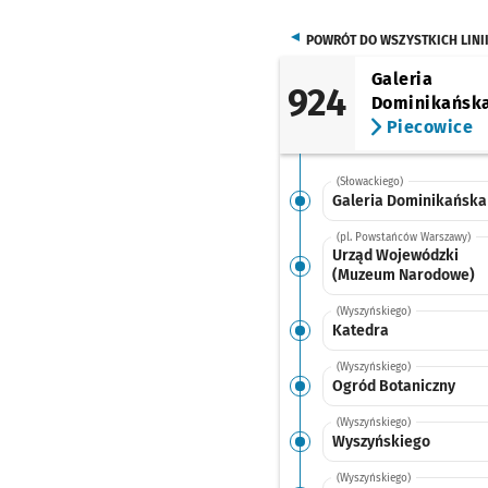
POWRÓT DO WSZYSTKICH LINI
Galeria
924
Dominikańsk
Piecowice
(Słowackiego)
Galeria Dominikańska
(pl. Powstańców Warszawy)
Urząd Wojewódzki
(Muzeum Narodowe)
(Wyszyńskiego)
Katedra
(Wyszyńskiego)
Ogród Botaniczny
(Wyszyńskiego)
Wyszyńskiego
(Wyszyńskiego)