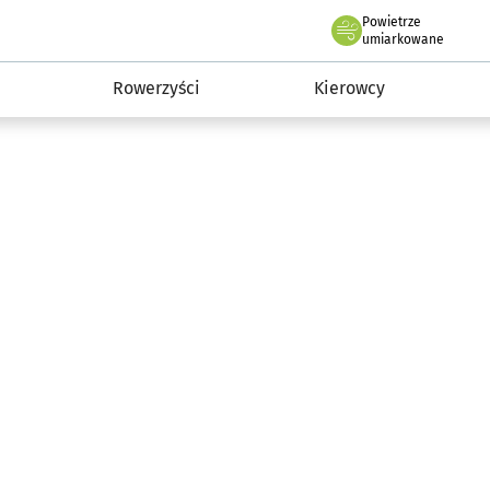
Powietrze
we Wrocławiu
munikacja
umiarkowane
Rowerzyści
Kierowcy