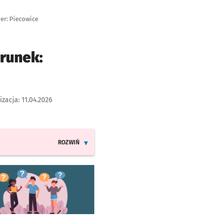
er: Piecowice
erunek:
izacja:
11.04.2026
ROZWIŃ
INFORMACJE O ZMIANACH W ROZKŁADACH JAZDY LIN
worzy się w nowej karcie