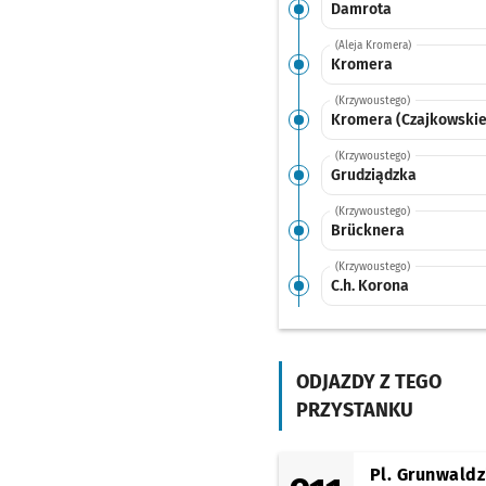
Damrota
(Aleja Kromera)
Kromera
(Krzywoustego)
Kromera (Czajkowskie
(Krzywoustego)
Grudziądzka
(Krzywoustego)
Brücknera
(Krzywoustego)
C.h. Korona
(Krzywoustego)
Zielna
Przystanek na 
NŻ
ODJAZDY Z TEGO
(Krzywoustego)
Psie Pole
PRZYSTANKU
(Bierutowska)
Psie Pole (Rondo
Lotników Polskich)
Pl. Grunwaldz