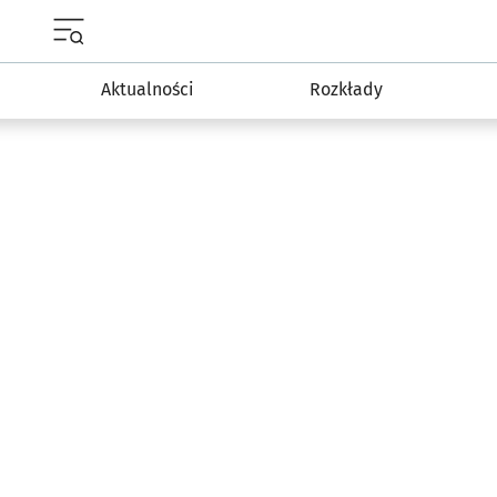
Menu główne portalu wroclaw.pl
Aktualności
Rozkłady