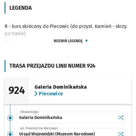
LEGENDA
R - kurs skrócony do Piecowic (do przyst. Kamień - skrzy.
po trasie)
ROZWIŃ LEGENDĘ
TRASA PRZEJAZDU LINII NUMER 924
924
Galeria Dominikańska
Piecowice
(Słowackiego)
Sprawdź p
Galeria 
Galeria Dominikańska
(pl. Powstańców Warszawy)
Sprawdź p
Urząd Wo
Urząd Wojewódzki (Muzeum Narodowe)