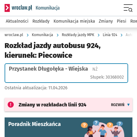
Serwis informacyjny wroclaw.pl podserwis: Komunikacja
Menu
Aktualności
Rozkłady
Komunikacja miejska
Zmiany
Piesi
Row
wroclaw.pl
Komunikacja
Rozkłady jazdy MPK
Linia 924
Autobu
Rozkład jazdy autobusu 924,
kierunek: Piecowice
Przystanek Długołęka - Wiejska
Przystanek na życze
NŻ
Słupek: 30368002
Ostatnia aktualizacja:
11.04.2026
Zmiany w rozkładach
linii 924
ROZWIŃ
Poradnik Mieszkańca