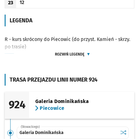
12
23
Odjazd
minut po godzinie 23
Godzina odjazdu
LEGENDA
R - kurs skrócony do Piecowic (do przyst. Kamień - skrzy.
po trasie)
ROZWIŃ LEGENDĘ
TRASA PRZEJAZDU LINII NUMER 924
924
Galeria Dominikańska
Piecowice
(Słowackiego)
Sprawdź p
Galeria 
Galeria Dominikańska