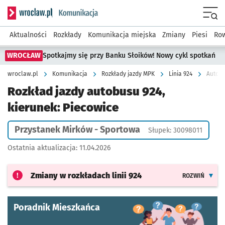
Serwis informacyjny wroclaw.pl podserwis: Komunikacja
Menu
Aktualności
Rozkłady
Komunikacja miejska
Zmiany
Piesi
Row
WROCŁAW
Spotkajmy się przy Banku Słoików! Nowy cykl spotkań
wroclaw.pl
Komunikacja
Rozkłady jazdy MPK
Linia 924
Autobu
Rozkład jazdy autobusu 924,
kierunek: Piecowice
Przystanek Mirków - Sportowa
Słupek: 30098011
Ostatnia aktualizacja:
11.04.2026
Zmiany w rozkładach
linii 924
ROZWIŃ
Poradnik Mieszkańca