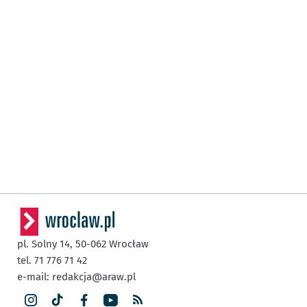
pl. Solny 14,
50-062
Wrocław
tel. 71 776 71 42
e-mail:
redakcja@araw.pl