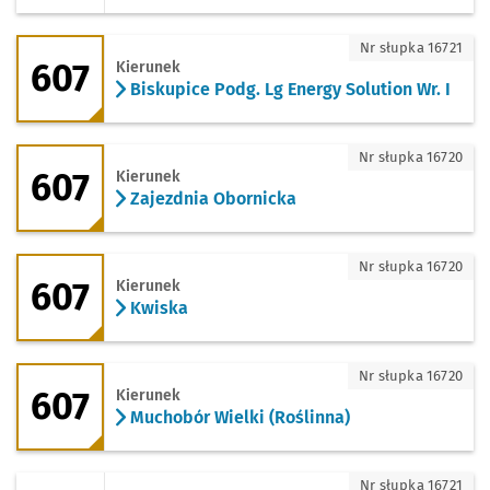
607 - kierunek Biskupice Podg. Lg Energ
Nr słupka 16721
607
Kierunek
Biskupice Podg. Lg Energy Solution Wr. I
607 - kierunek Zajezdnia Obornicka
Nr słupka 16720
607
Kierunek
Zajezdnia Obornicka
607 - kierunek Kwiska
Nr słupka 16720
607
Kierunek
Kwiska
607 - kierunek Muchobór Wielki (Roślin
Nr słupka 16720
607
Kierunek
Muchobór Wielki (Roślinna)
933 - kierunek Zabrodzie - Pętla
Nr słupka 16721