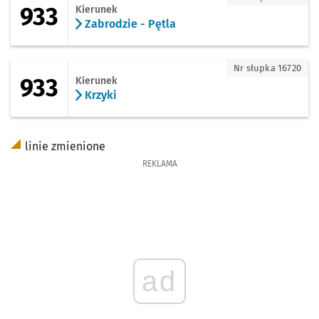
933
Kierunek
Zabrodzie - Pętla
933 - kierunek Krzyki
Nr słupka 16720
933
Kierunek
Krzyki
linie zmienione
REKLAMA
ad