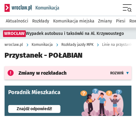
Serwis informacyjny wroclaw.pl podserwis: Komunikacja
Menu
Aktualności
Rozkłady
Komunikacja miejska
Zmiany
Piesi
Row
WROCŁAW
Wypadek autobusu i taksówki na Al. Krzywoustego
wroclaw.pl
Komunikacja
Rozkłady jazdy MPK
Linie na przystanku
Przystanek -
POŁABIAN
Zmiany w rozkładach
ROZWIŃ
Poradnik Mieszkańca
- otworzy się w nowej karcie
Znajdź odpowiedź!