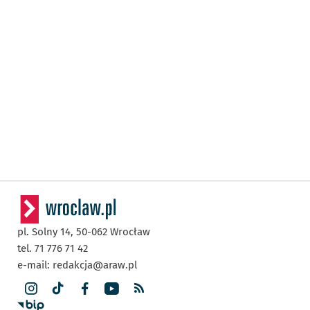
pl. Solny 14,
50-062
Wrocław
tel. 71 776 71 42
e-mail:
redakcja@araw.pl