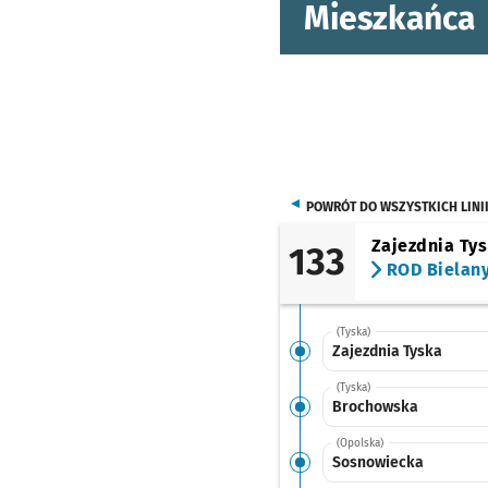
Mieszkańca
POWRÓT DO WSZYSTKICH LINI
Zajezdnia Ty
133
ROD Bielan
(Tyska)
Zajezdnia Tyska
(Tyska)
Brochowska
(Opolska)
Sosnowiecka