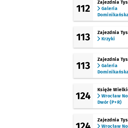
Zajezdnia Ty
Wałbrzyska
112
Galeria
(Czekoladowa)
Dominikańsk
Marcepanowa
Przys
NŻ
(Czekoladowa)
Słoneczna
Zajezdnia Ty
113
Krzyki
(Czekoladowa)
Połabian
(Francuska)
Zajezdnia Ty
ROD Bielany
113
Galeria
Dominikańsk
Księże Wielki
124
Wrocław N
Dwór (P+R)
Zajezdnia Ty
124
Wrocław N