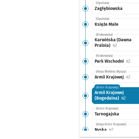
(Opolska)
Zagłębiowska
(Opolska)
Księże Małe
(Krakowska)
Karwińska (Dawna
Pralnia)
Przystanek n
NŻ
(Krakowska)
Park Wschodni
Przys
NŻ
(Aleja Wielkiej Wyspy)
Armii Krajowej
Przys
NŻ
(Armii Krajowej)
Armii Krajowej
(Bogedaina)
Przysta
NŻ
(Armii Krajowej)
Tarnogajska
(Aleja Armii Krajowej)
Nyska
Przystanek na 
NŻ