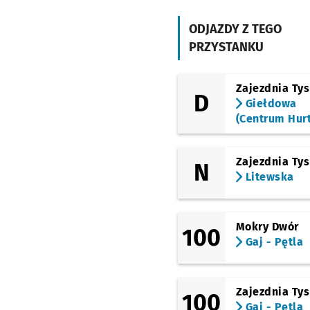
(Armii Krajowej)
Bardzka
ODJAZDY Z TEGO
(Armii Krajowej)
PRZYSTANKU
Orzechowa
(Borowska)
ROD Bajki
Zajezdnia Ty
D
Giełdowa
(Borowska)
(Centrum Hur
Śliczna
(Kamienna)
Uniwersytet
Zajezdnia Ty
N
Ekonomiczny
Litewska
(Kamienna)
Drukarska
Mokry Dwór
(Powstańców Śląskich)
100
Hallera
Gaj - Pętla
(Racławicka)
Racławicka (Szkoła)
Zajezdnia Ty
100
(Racławicka)
Gaj - Pętla
Modlińska