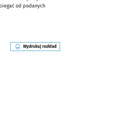
dbiegać od podanych
Wydrukuj rozkład
linii nr 133