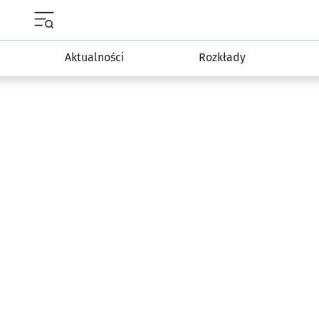
Menu główne portalu wroclaw.pl
Aktualności
Rozkłady