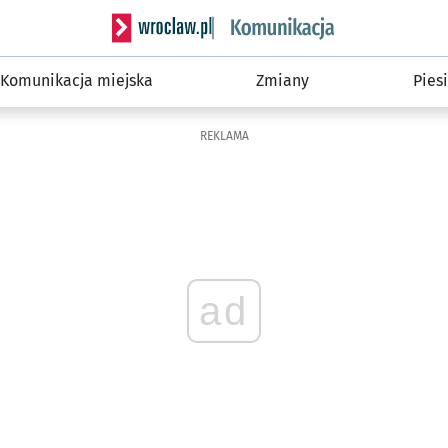
Serwis informacyjny wroclaw.pl podserwis: Ko
Komunikacja miejska
Zmiany
Piesi
REKLAMA
ad