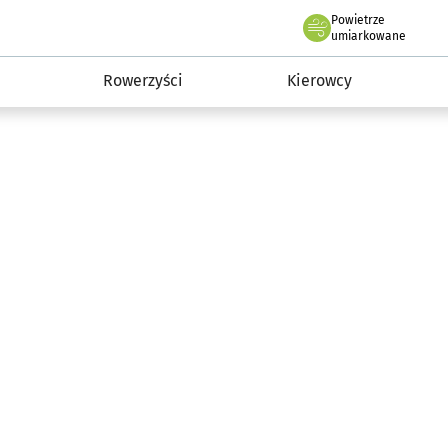
Powietrze
we Wrocławiu
munikacja
umiarkowane
Rowerzyści
Kierowcy