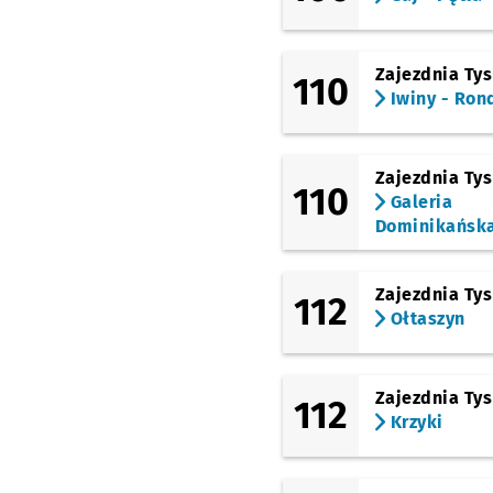
(Skarbowców)
Wawrzyniaka
Zajezdnia Ty
110
(Sowia)
Iwiny - Ron
Chłodna
(Sowia)
Sowia
Zajezdnia Ty
110
Galeria
(Krzycka)
Zimowa
Dominikańsk
(Krzycka)
Os. Przyjaźni
Zajezdnia Ty
112
Ołtaszyn
(Krzycka)
Skarbowców
(Wałbrzyska)
Klecina
Zajezdnia Ty
112
Krzyki
(Wałbrzyska)
Kościelna
(Czekoladowa)