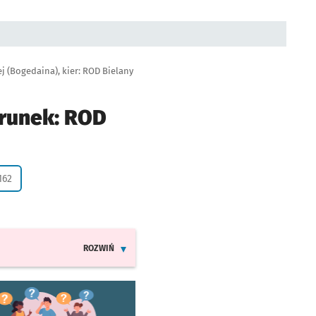
j (Bogedaina), kier: ROD Bielany
erunek: ROD
a życzenie
162
ROZWIŃ
INFORMACJE O ZMIANACH W ROZKŁADACH JAZDY LINII
worzy się w nowej karcie