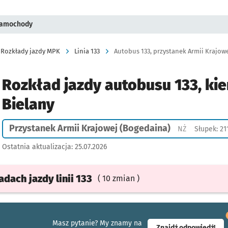
 samochody
Rozkłady jazdy MPK
Linia 133
Autobus 133, przystanek Armii Krajowe
Rozkład jazdy autobusu 133, ki
Bielany
Przystanek Armii Krajowej (Bogedaina)
Przystanek n
NŻ
Słupek: 21
Ostatnia aktualizacja:
25.07.2026
ładach
jazdy
linii 133
( 10 zmian )
Masz pytanie? My znamy na
- ot
Znajdź odpowiedź!