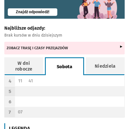
- otworzy się w nowej karcie
Znajdź odpowiedź!
Najbliższe odjazdy:
Brak kursów w dniu dzisiejszym
ZOBACZ TRASĘ I CZASY PRZEJAZDÓW
W dni
Niedziela
Sobota
robocze
Rozkład jazdy -
Sobota
11
41
4
Odjazd
minut po godzinie 4
Odjazd
minut po godzinie 4
Godzina odjazdu
5
Godzina odjazdu
6
Godzina odjazdu
07
7
Odjazd
minut po godzinie 7
Godzina odjazdu
LEGENDA