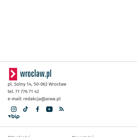
pl. Solny 14,
50-062
Wrocław
tel. 71 776 71 42
e-mail:
redakcja@araw.pl