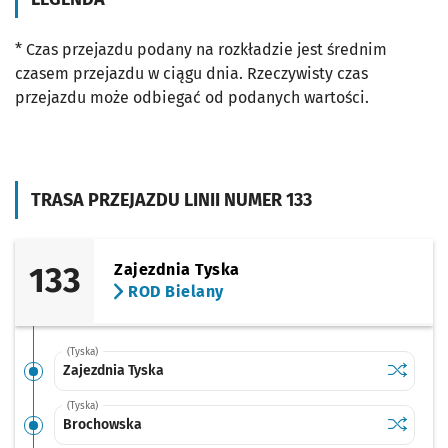
* Czas przejazdu podany na rozkładzie jest średnim
czasem przejazdu w ciągu dnia. Rzeczywisty czas
przejazdu może odbiegać od podanych wartości.
TRASA PRZEJAZDU LINII NUMER 133
133
Zajezdnia Tyska
ROD Bielany
(Tyska)
Sprawdź p
Zajezdnia
Zajezdnia Tyska
(Tyska)
Sprawdź p
Brochow
Brochowska