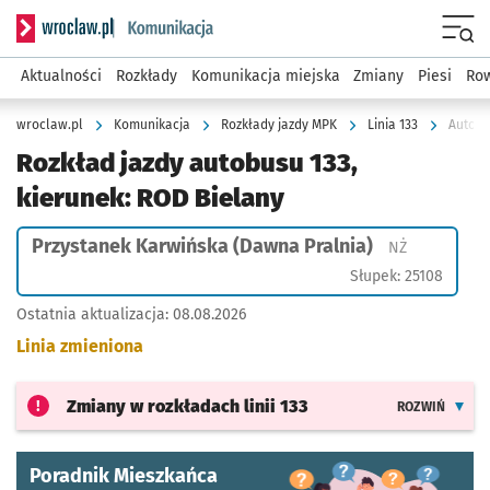
Serwis informacyjny wroclaw.pl podserwis: Komunikacja
Menu
Aktualności
Rozkłady
Komunikacja miejska
Zmiany
Piesi
Row
wroclaw.pl
Komunikacja
Rozkłady jazdy MPK
Linia 133
Autobu
Rozkład jazdy autobusu 133,
kierunek: ROD Bielany
Przystanek Karwińska (Dawna Pralnia)
Przystanek 
NŻ
Słupek: 25108
Ostatnia aktualizacja:
08.08.2026
Linia zmieniona
Zmiany w rozkładach
linii 133
ROZWIŃ
Poradnik Mieszkańca