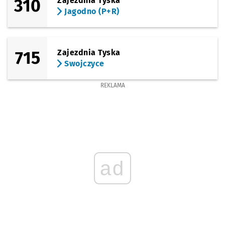
310
Zajezdnia Tyska
Jagodno (P+R)
715
Zajezdnia Tyska
Swojczyce
REKLAMA
ad