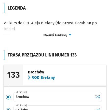
LEGENDA
V - kurs do C.H. Aleja Bielany (do przyst. Połabian po
trasie)
ROZWIŃ LEGENDĘ
TRASA PRZEJAZDU LINII NUMER 133
133
Brochów
ROD Bielany
(Chińska)
Sprawdź p
Brochów
Brochów
(Chińska)
Sprawdź p
Chińska