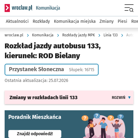
Serwis informacyjny wroclaw.pl podserwis: Komunikacja
Menu
Aktualności
Rozkłady
Komunikacja miejska
Zmiany
Piesi
Row
wroclaw.pl
Komunikacja
Rozkłady jazdy MPK
Linia 133
Autobu
Rozkład jazdy autobusu 133,
kierunek: ROD Bielany
Przystanek Słoneczna
Słupek: 16715
Ostatnia aktualizacja:
25.07.2026
Zmiany w rozkładach
linii 133
ROZWIŃ
Poradnik Mieszkańca
- otworzy się w nowej karcie
Znajdź odpowiedź!