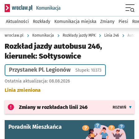
Serwis informacyjny wroclaw.pl podserwis: Komunikacja
Menu
Aktualności
Rozkłady
Komunikacja miejska
Zmiany
Piesi
Row
wroclaw.pl
Komunikacja
Rozkłady jazdy MPK
Linia 246
Autobu
Rozkład jazdy autobusu 246,
kierunek: Sołtysowice
Przystanek Pl. Legionów
Słupek: 10373
Ostatnia aktualizacja:
08.08.2026
Linia zmieniona
Zmiany w rozkładach
linii 246
ROZWIŃ
Poradnik Mieszkańca