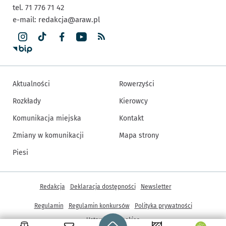
tel. 71 776 71 42
e-mail:
redakcja@araw.pl
Aktualności
Rowerzyści
Rozkłady
Kierowcy
Komunikacja miejska
Kontakt
Zmiany w komunikacji
Mapa strony
Piesi
Inne informacje
Redakcja
Deklaracja dostępności
Newsletter
Regulamin
Regulamin konkursów
Polityka prywatności
Strona główna - wroclaw.pl
Ustawienia cookies