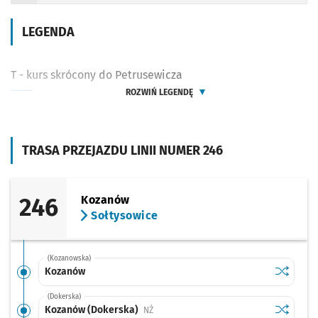
LEGENDA
T - kurs skrócony do Petrusewicza
ROZWIŃ LEGENDĘ
TRASA PRZEJAZDU LINII NUMER 246
246
Kozanów
Sołtysowice
(Kozanowska)
Sprawdź p
Kozanów
Kozanów
(Dokerska)
Sprawdź p
Kozanów 
Kozanów (Dokerska)
Przystanek na życzenie
NŻ