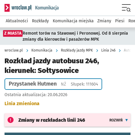
Serwis informacyjny wroclaw.pl podserwis: Komunikacja
Menu
Aktualności
Rozkłady
Komunikacja miejska
Zmiany
Piesi
Row
Z MIASTA
Remont torów na Stawowej i Peronowej. Od 8 sierpnia
zmiany dla kierowców i pasażerów MPK
wroclaw.pl
Komunikacja
Rozkłady jazdy MPK
Linia 246
Autobu
Rozkład jazdy autobusu 246,
kierunek: Sołtysowice
Przystanek Hutmen
Przystanek na życzenie
NŻ
Słupek: 111604
Ostatnia aktualizacja:
20.06.2026
Linia zmieniona
Zmiany w rozkładach
linii 246
ROZWIŃ