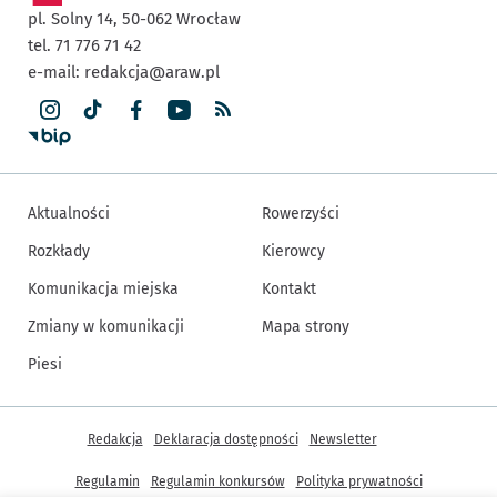
pl. Solny 14,
50-062
Wrocław
tel. 71 776 71 42
e-mail:
redakcja@araw.pl
Aktualności
Rowerzyści
Rozkłady
Kierowcy
Komunikacja miejska
Kontakt
Zmiany w komunikacji
Mapa strony
Piesi
Inne informacje
Redakcja
Deklaracja dostępności
Newsletter
Regulamin
Regulamin konkursów
Polityka prywatności