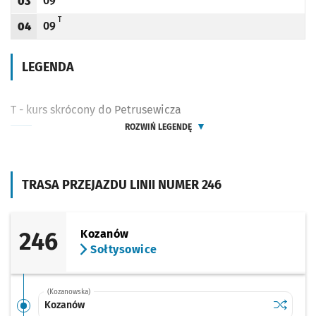
09
03
Odjazd
minut po godzinie 03
Godzina odjazdu
T - KURS SKRÓCONY DO PETRUSEWICZA
T
09
04
Odjazd
minut po godzinie 04
Godzina odjazdu
LEGENDA
T - kurs skrócony do Petrusewicza
ROZWIŃ LEGENDĘ
TRASA PRZEJAZDU LINII NUMER 246
246
Kozanów
Sołtysowice
(Kozanowska)
Sprawdź p
Kozanów
Kozanów