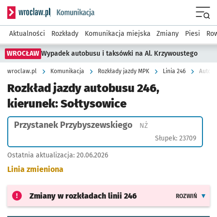
Serwis informacyjny wroclaw.pl podserwis: Komunikacja
Menu
Aktualności
Rozkłady
Komunikacja miejska
Zmiany
Piesi
Row
WROCŁAW
Wypadek autobusu i taksówki na Al. Krzywoustego
wroclaw.pl
Komunikacja
Rozkłady jazdy MPK
Linia 246
Autobu
Rozkład jazdy autobusu 246,
kierunek: Sołtysowice
Przystanek Przybyszewskiego
Przystanek na życzeni
NŻ
Słupek: 23709
Ostatnia aktualizacja:
20.06.2026
Linia zmieniona
Zmiany w rozkładach
linii 246
ROZWIŃ