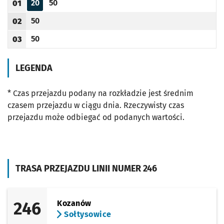
20
50
01
Odjazd
minut po godzinie 01
Odjazd
minut po godzinie 01
Godzina odjazdu
50
02
Odjazd
minut po godzinie 02
Godzina odjazdu
50
03
Odjazd
minut po godzinie 03
Godzina odjazdu
LEGENDA
* Czas przejazdu podany na rozkładzie jest średnim
czasem przejazdu w ciągu dnia. Rzeczywisty czas
przejazdu może odbiegać od podanych wartości.
TRASA PRZEJAZDU LINII NUMER 246
246
Kozanów
Sołtysowice