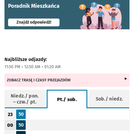
Poradnik Mieszkańca
- otworzy się w nowej karcie
Znajdź odpowiedź!
Najbliższe odjazdy:
11:50 PM • 12:50 AM • 01:20 AM
ZOBACZ TRASĘ I CZASY PRZEJAZDÓW
Niedz./ pon.
Sob./ niedz.
Pt./ sob.
– czw./ pt.
Rozkład jazdy -
Pt./ sob.
50
23
Odjazd
minut po godzinie 23
Godzina odjazdu
50
00
Odjazd
minut po godzinie 00
Godzina odjazdu