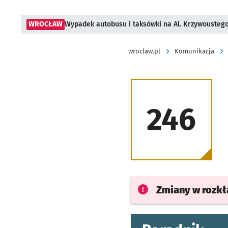
WROCŁAW
Wypadek autobusu i taksówki na Al. Krzywousteg
wroclaw.pl
Komunikacja
246
Zmiany w rozk