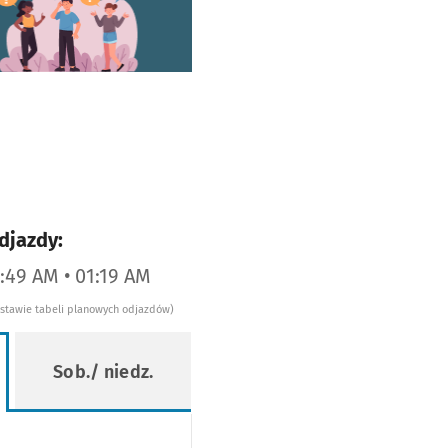
worzy się w nowej karcie
djazdy:
2:49 AM • 01:19 AM
dstawie tabeli planowych odjazdów)
Sob./ niedz.