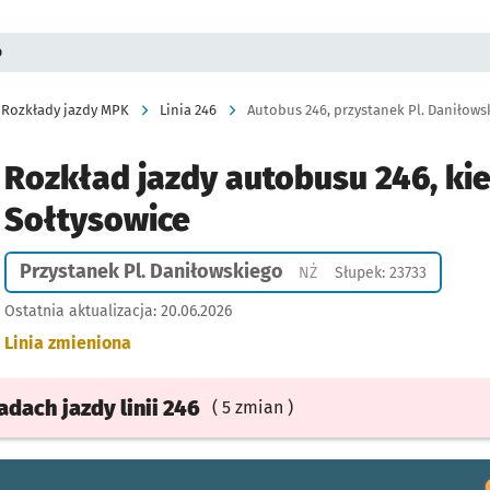
o
Rozkłady jazdy MPK
Linia 246
Autobus 246, przystanek Pl. Daniłowsk
Rozkład jazdy autobusu 246, ki
Sołtysowice
Przystanek Pl. Daniłowskiego
Przystanek na życzenie
NŻ
Słupek: 23733
Ostatnia aktualizacja:
20.06.2026
Linia zmieniona
ładach
jazdy
linii 246
( 5 zmian )