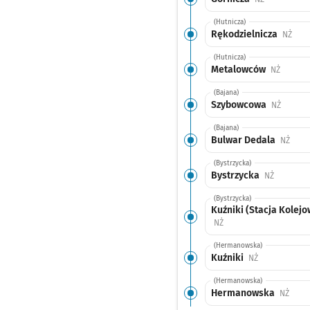
(Hutnicza)
Rękodzielnicza
Przy
NŻ
(Hutnicza)
Metalowców
Przysta
NŻ
(Bajana)
Szybowcowa
Przysta
NŻ
(Bajana)
Bulwar Dedala
Przys
NŻ
(Bystrzycka)
Bystrzycka
Przystane
NŻ
(Bystrzycka)
Kuźniki (Stacja Kolejo
Przystanek na życzenie
NŻ
(Hermanowska)
Kuźniki
Przystanek na
NŻ
(Hermanowska)
Hermanowska
Przys
NŻ