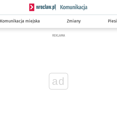
Serwis informacyjny wroclaw.pl podserwis: Ko
Komunikacja miejska
Zmiany
Piesi
REKLAMA
ad