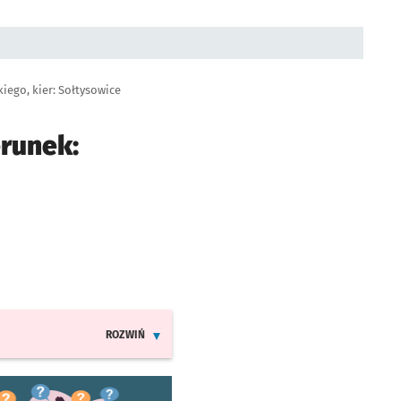
iego, kier: Sołtysowice
erunek:
ROZWIŃ
INFORMACJE O ZMIANACH W ROZKŁADACH JAZDY LIN