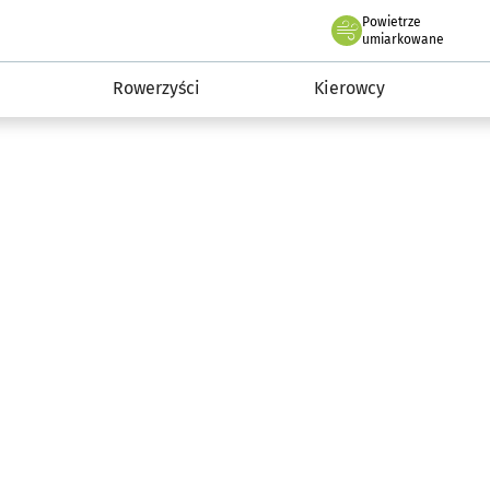
Powietrze
we Wrocławiu
munikacja
umiarkowane
Rowerzyści
Kierowcy