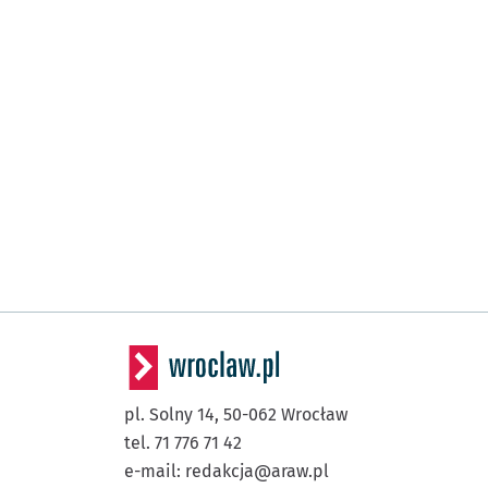
(Wyszyńskiego)
Ogród Botaniczny
P
NŻ
(Wyszyńskiego)
Wyszyńskiego
Przys
NŻ
(Wyszyńskiego)
Damrota
Przystanek 
NŻ
(Boya-Żeleńskiego)
Kromera
(Boya-Żeleńskiego)
Berenta
Przystanek n
NŻ
(Kasprowicza)
Kasprowicza
Przysta
NŻ
(Kasprowicza)
Pl. Daniłowskiego
P
NŻ
pl. Solny 14,
50-062
Wrocław
(Czajkowskiego)
Przybyszewskiego
P
NŻ
tel. 71 776 71 42
e-mail:
redakcja@araw.pl
(Czajkowskiego)