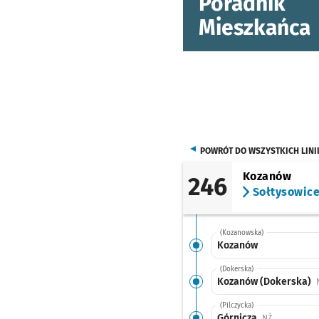
Poradnik
Mieszkańca
POWRÓT DO WSZYSTKICH LINI
Kozanów
246
Sołtysowic
(Kozanowska)
Kozanów
(Dokerska)
Kozanów (Dokerska)
(Pilczycka)
Górnicza
Przystanek 
NŻ