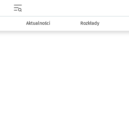
Menu główne portalu wroclaw.pl
Aktualności
Rozkłady