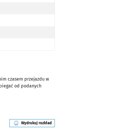
dnim czasem przejazdu w
dbiegać od podanych
Wydrukuj rozkład
linii nr 246