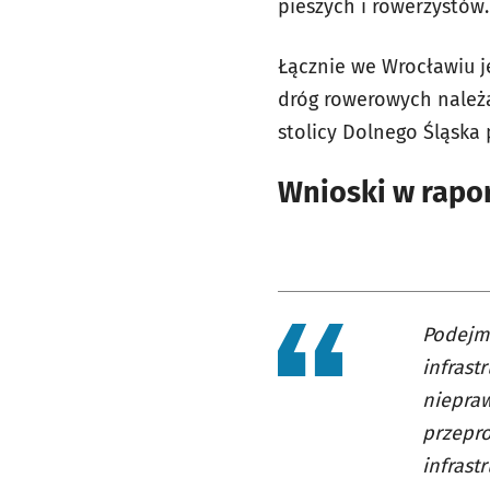
pieszych i rowerzystów.
Łącznie we Wrocławiu j
dróg rowerowych należą
stolicy Dolnego Śląska
Wnioski w rapor
Podejmo
infrast
niepraw
przepr
infrast