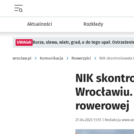
Menu główne portalu wroclaw.pl
Aktualności
Rozkłady
UWAGA!
Burza, ulewa, wiatr, grad, a do tego upał. Ostrzeżen
wroclaw.pl
Komunikacja
Rowerzyści
NIK skontr
Wrocławiu. 
rowerowej
Data publikacji:
Autor:
27.04.2023 11:51 |
Redakcja www.wr
Kliknij, aby powiększyć