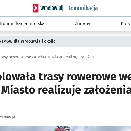
Serwis informacyjny wroclaw.pl podserwis: Ko
Komunikacja miejska
Zmiany
Piesi
ie IMGW dla Wrocławia i okolic
NIK skontrolowała trasy rowerowe we Wrocławiu. Miasto realizuje założenia polityki rowerowej
olowała trasy rowerowe w
Miasto realizuje założenia
oclaw.pl