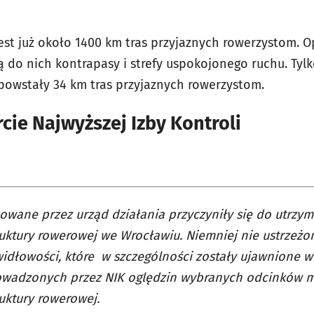
est już około 1400 km tras przyjaznych rowerzystom.
 do nich kontrapasy i strefy uspokojonego ruchu. Tyl
 powstały 34 km tras przyjaznych rowerzystom.
cie Najwyższej Izby Kontroli
wane przez urząd działania przyczyniły się do utrzyma
ruktury rowerowej we Wrocławiu. Niemniej nie ustrzeżon
idłowości, które w szczególności zostały ujawnione w 
owadzonych przez NIK oględzin wybranych odcinków mi
ruktury rowerowej.