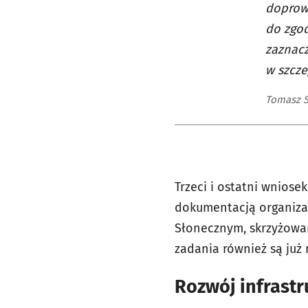
doprow
do zgod
zaznacz
w szcze
Tomasz S
Trzeci i ostatni wnios
dokumentacją organizac
Słonecznym, skrzyżowani
zadania również są już 
Rozwój infrastr