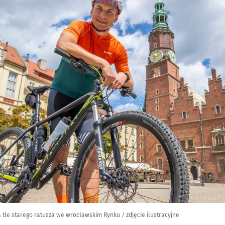
 tle starego ratusza we wrocławskim Rynku / zdjęcie ilustracyjne