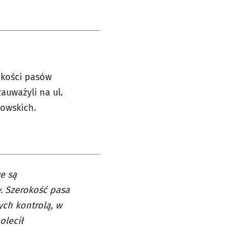
okości pasów
auważyli na ul.
wowskich.
e są
. Szerokość pasa
ch kontrolą, w
olecił