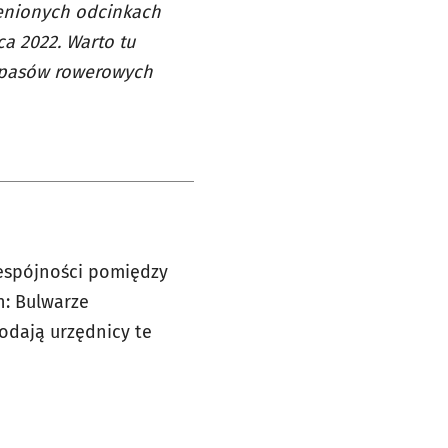
enionych odcinkach
a 2022. Warto tu
ć pasów rowerowych
iespójności pomiędzy
h: Bulwarze
dodają urzędnicy te