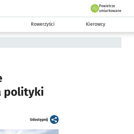
Powietrze
we Wrocławiu
munikacja
umiarkowane
Rowerzyści
Kierowcy
e
 polityki
artykuł
Udostępnij