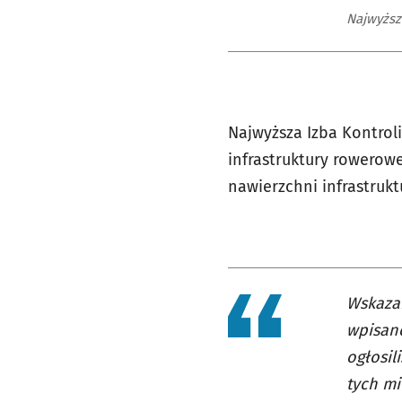
Najwyższ
Najwyższa Izba Kontrol
infrastruktury rowerow
nawierzchni infrastrukt
Wskazan
wpisane
ogłosil
tych mi