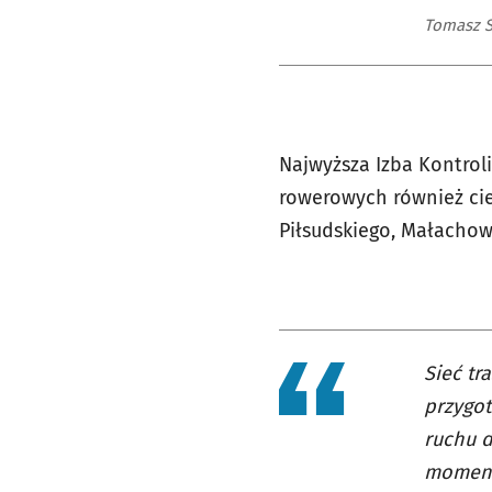
Tomasz S
Najwyższa Izba Kontrol
rowerowych również cie
Piłsudskiego, Małachows
Sieć tr
przygot
ruchu d
momenci