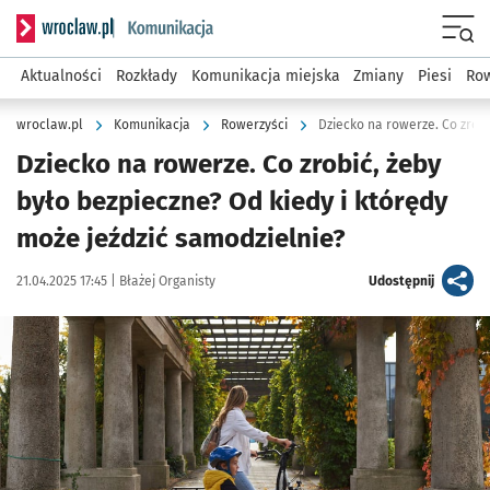
Serwis informacyjny wroclaw.pl podserwis: Komunikacja
Menu
Aktualności
Rozkłady
Komunikacja miejska
Zmiany
Piesi
Row
wroclaw.pl
Komunikacja
Rowerzyści
Dziecko na rowerze. Co zrobić, żeby
było bezpieczne? Od kiedy i którędy
może jeździć samodzielnie?
Data publikacji:
Autor:
artykuł
21.04.2025 17:45 |
Błażej Organisty
Udostępnij
Kliknij, aby powiększyć