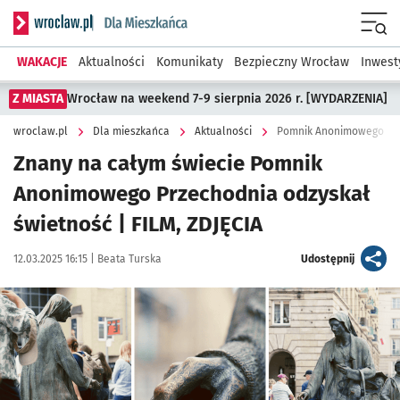
Serwis informacyjny wroclaw.pl podserwis: Dla mieszkańca
Menu
WAKACJE
Aktualności
Komunikaty
Bezpieczny Wrocław
Inwest
Z MIASTA
Wrocław na weekend 7-9 sierpnia 2026 r. [WYDARZENIA]
wroclaw.pl
Dla mieszkańca
Aktualności
Pomnik Anonimowego Prz
Znany na całym świecie Pomnik
Anonimowego Przechodnia odzyskał
świetność | FILM, ZDJĘCIA
Data publikacji:
Autor:
artykuł
12.03.2025 16:15 |
Beata Turska
Udostępnij
Kliknij, aby zobaczyć galerię