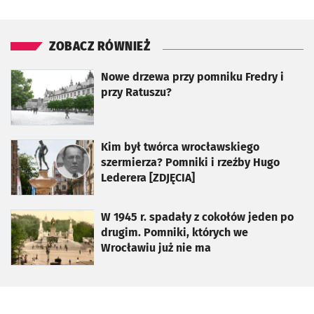
ZOBACZ RÓWNIEŻ
otworzy się w nowej karcie
Nowe drzewa przy pomniku Fredry i
przy Ratuszu?
otworzy się w nowej karcie
Kim był twórca wrocławskiego
szermierza? Pomniki i rzeźby Hugo
Lederera [ZDJĘCIA]
otworzy się w nowej karcie
W 1945 r. spadały z cokołów jeden po
drugim. Pomniki, których we
Wrocławiu już nie ma