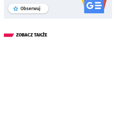
profil
google news
serwisu wroclaw
Obserwuj
ZOBACZ TAKŻE