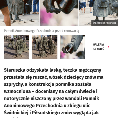
Magdalena Pasiewicz
Pomnik Anonimowego Przechodnia przed renowacją
GALERIA
13
ZDJĘĆ
Staruszka odzyskała laskę, teczka mężczyzny
przestała się ruszać, wózek dziecięcy znów ma
szprychy, a konstrukcja pomnika została
wzmocniona – doceniany na całym świecie i
notorycznie niszczony przez wandali Pomnik
Anonimowego Przechodnia u zbiegu ulic
Świdnickiej i Piłsudskiego znów wygląda jak