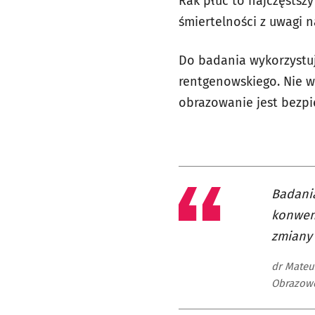
Rak płuc to najczęstsz
śmiertelności z uwagi 
Do badania wykorzystu
rentgenowskiego. Nie 
obrazowanie jest bezpi
Badania
konwen
zmiany 
dr Mateu
Obrazowe