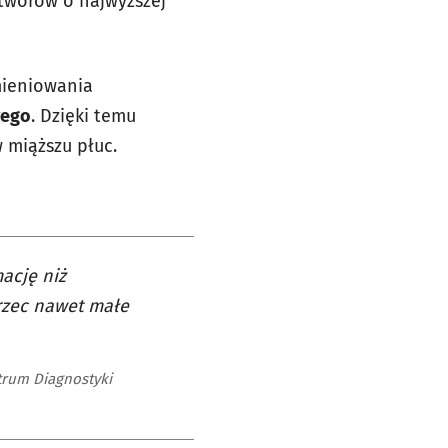
otworów o najwyższej
ieniowania
wego
. Dzięki temu
 miąższu płuc.
ację niż
rzec nawet małe
trum Diagnostyki