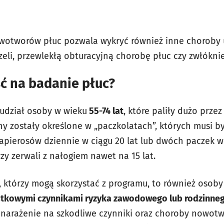
nowotworów płuc pozwala wykryć również inne chorob
rzeli, przewlekłą obturacyjną chorobę płuc czy zwłóknie
ć na badanie płuc?
udział osoby w wieku
55-74 lat
, które paliły dużo przez 
 zostały określone w „paczkolatach”, których musi b
apierosów dziennie w ciągu 20 lat lub dwóch paczek w 
órzy zerwali z nałogiem nawet na 15 lat.
 którzy mogą skorzystać z programu, to również osoby
atkowymi czynnikami ryzyka zawodowego lub rodzinne
narażenie na szkodliwe czynniki oraz choroby nowot