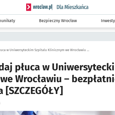
Serwis informacyjny wroclaw.pl podserwis: Dla
unikaty
Bezpieczny Wrocław
Inwesty
Palisz? Zbadaj płuca w Uniwersyteckim Szpitalu Klinicznym we Wrocławiu – bezpłatnie i bez skierowania [SZCZEGÓŁY]
adaj płuca w Uniwersyteck
 we Wrocławiu – bezpłatni
a [SZCZEGÓŁY]
k