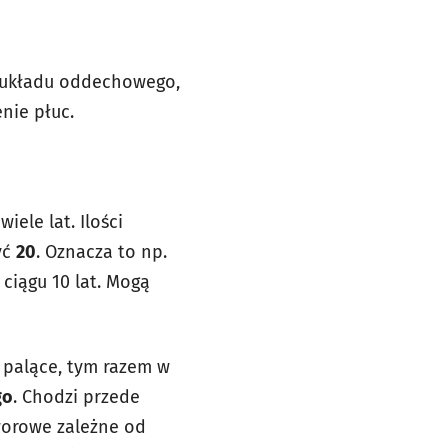
y układu oddechowego,
nie płuc.
wiele lat. Ilości
yć
20
. Oznacza to np.
ciągu 10 lat. Mogą
 palące, tym razem w
go
. Chodzi przede
worowe zależne od