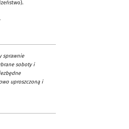
odzeństwo).
.
y sprawnie
brane soboty i
niezbędne
kowo uproszczoną i