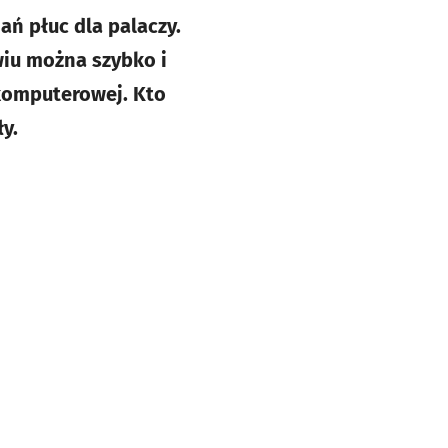
ań płuc dla palaczy.
wiu można szybko i
komputerowej. Kto
y.