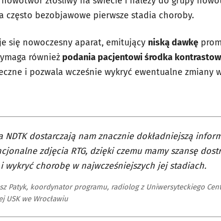
y nowotwór złośliwy na świecie i należy do grupy now
na często bezobjawowe pierwsze stadia choroby.
je się nowoczesny aparat, emitujący
niską dawkę
prom
wymaga również
podania pacjentowi środka kontrasto
eczne i pozwala wcześnie wykryć ewentualne zmiany w
 NDTK dostarczają nam znacznie dokładniejszą inform
cjonalne zdjęcia RTG, dzięki czemu mamy szansę dost
i wykryć chorobę w najwcześniejszych jej stadiach.
sz Patyk, koordynator programu, radiolog z Uniwersyteckiego Cen
j USK we Wrocławiu