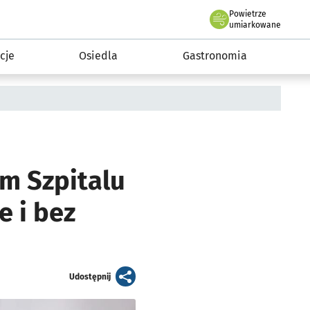
Powietrze
we Wrocławiu
 mieszkańca
umiarkowane
cje
Osiedla
Gastronomia
im Szpitalu
e i bez
artykuł
Udostępnij