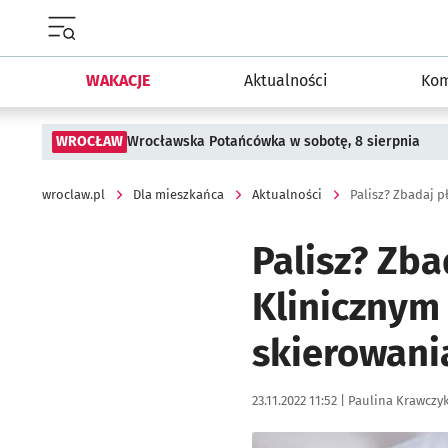
Menu główne portalu wroclaw.pl
WAKACJE
Aktualności
Kom
WROCŁAW
Wrocławska Potańcówka w sobotę, 8 sierpnia
wroclaw.pl
Dla mieszkańca
Aktualności
Palisz? Zb
Klinicznym
skierowani
Data publikacji:
Autor:
23.11.2022 11:52 |
Paulina Krawczy
Kliknij, aby powiększyć