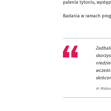
palenia tytoniu, występ
Badania w ramach progr
Zadbal
skorzys
niedzie
wcześni
skrócon
dr Mateu