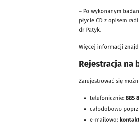
– Po wykonanym badaniu
płycie CD z opisem rad
dr Patyk.
Więcej informacji znajd
Rejestracja na 
Zarejestrować się możn
telefonicznie:
885 8
całodobowo popr
e-mailowo:
kontakt