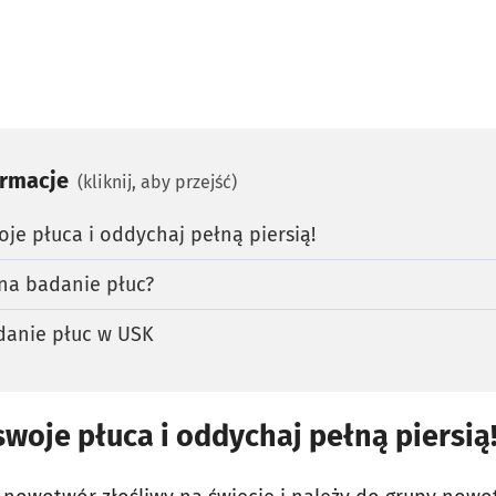
ormacje
(kliknij, aby przejść)
oje płuca i oddychaj pełną piersią!
na badanie płuc?
danie płuc w USK
 swoje płuca i oddychaj pełną piersią