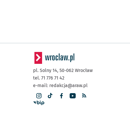
pl. Solny 14,
50-062
Wrocław
tel. 71 776 71 42
e-mail:
redakcja@araw.pl