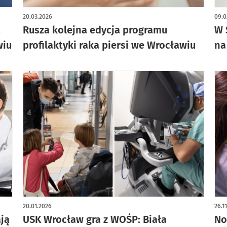
20.03.2026
09.0
a
Rusza kolejna edycja programu
W 
wiu
profilaktyki raka piersi we Wrocławiu
na
20.01.2026
26.1
ją
USK Wrocław gra z WOŚP: Biała
No