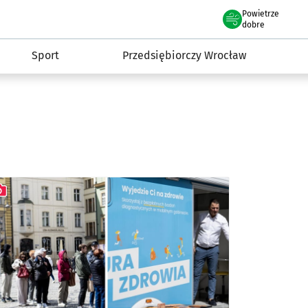
claw.pl
Powietrze
we Wrocławiu
dobre
Sport
Przedsiębiorczy Wrocław