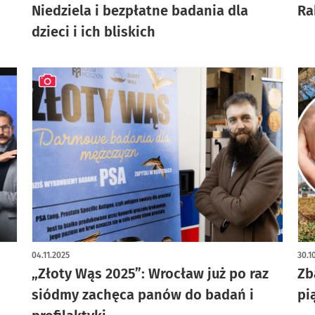
Niedziela i bezpłatne badania dla
Ra
dzieci i ich bliskich
artykuł z galerią zdjęć
04.11.2025
30.1
„Złoty Wąs 2025”: Wrocław już po raz
Zb
siódmy zachęca panów do badań i
pi