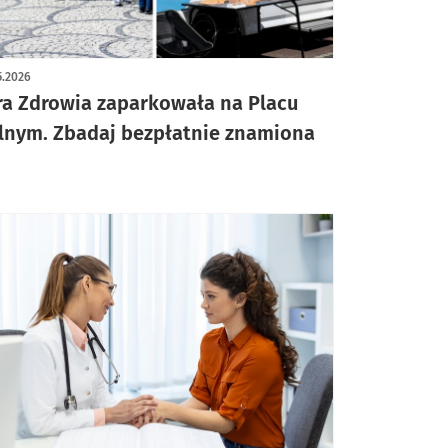
ykuł z galerią zdjęć
5.2026
ra Zdrowia zaparkowała na Placu
lnym. Zbadaj bezpłatnie znamiona