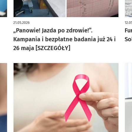
art
21.05.2026
12.0
„Panowie! Jazda po zdrowie!”.
Fu
Kampania i bezpłatne badania już 24 i
So
26 maja [SZCZEGÓŁY]