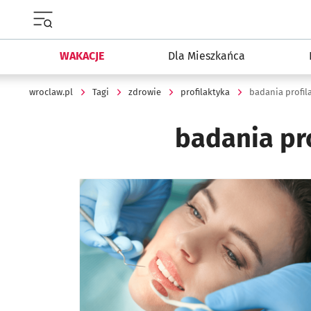
Menu główne portalu wroclaw.pl
WAKACJE
Dla Mieszkańca
wroclaw.pl
Tagi
zdrowie
profilaktyka
badania profil
badania pr