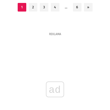
1
2
3
4
…
6
»
REKLAMA
ad