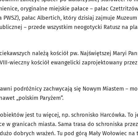
ienice, oryginalne miejskie pałace – pałac Czettritzów
iba PWSZ), pałac Albertich, który dzisiaj zajmuje Muze
ublicznej – przede wszystkim neogotycki Ratusz na pla
ciekawszych należą kościół pw. Najświętszej Maryi Pan
VIII-wieczny kościół ewangelicki zaprojektowany przez
wytrawni podróżnicy zachwycają się Nowym Miastem – mo
nawet „polskim Paryżem”.
obiektów jest tu więcej, np. schronisko Harcówka. To 
ące w granicach miasta. Sama trasa do schroniska prze
 dużo dobrych wrażeń. Tu pod górą Mały Wołowiec na t