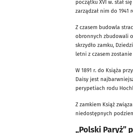
początku XVI w. stał si
zarządzał nim do 1941 ro
Z czasem budowla straci
obronnych zbudowali og
skrzydło zamku, Dzied
letni z czasem zostani
W 1891 r. do Książa prz
Daisy jest najbarwniejs
perypetiach rodu Hoch
Z zamkiem Książ związan
niedostępnych podziem
„Polski Paryż” 