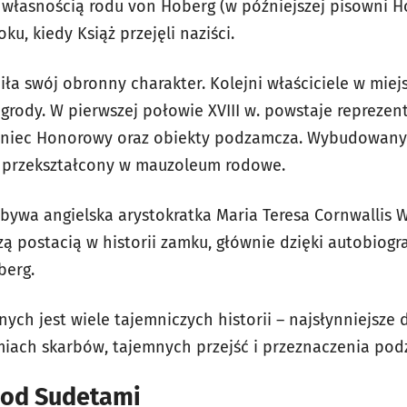
ę własnością rodu von Hoberg (w późniejszej pisowni H
ku, kiedy Książ przejęli naziści.
ła swój obronny charakter. Kolejni właściciele w miej
rody. W pierwszej połowie XVIII w. powstaje repreze
ziniec Honorowy oraz obiekty podzamcza. Wybudowany
e przekształcony w mauzoleum rodowe.
ybywa angielska arystokratka Maria Teresa Cornwallis 
zą postacią w historii zamku, głównie dzięki autobiog
berg.
ych jest wiele tajemniczych historii – najsłynniejsze
iach skarbów, tajemnych przejść i przeznaczenia pod
pod Sudetami