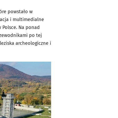
tóre powstało w
żacja i multimedialne
w Polsce. Na ponad
zewodnikami po tej
leziska archeologiczne i