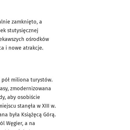
lnie zamknięto, a
ek stutysięcznej
ciekawszych ośrodków
a i nowe atrakcje.
 pół miliona turystów.
rasy, zmodernizowana
dy, aby osobiście
iejscu stanęła w XIII w.
ana była Książęcą Górą.
ról Węgier, a na