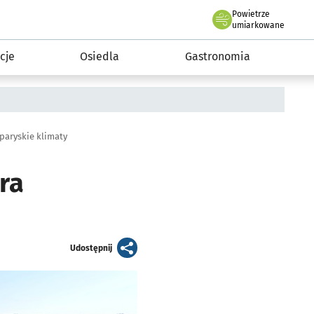
Powietrze
we Wrocławiu
 mieszkańca
umiarkowane
cje
Osiedla
Gastronomia
 paryskie klimaty
ra
artykuł
Udostępnij