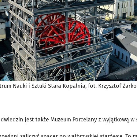
rum Nauki i Sztuki Stara Kopalnia, fot. Krzysztof Żark
wiedzin jest także Muzeum Porcelany z wyjątkową w sk
powinni zaliczyć spacer po wałbrzyskiej starówce. To 