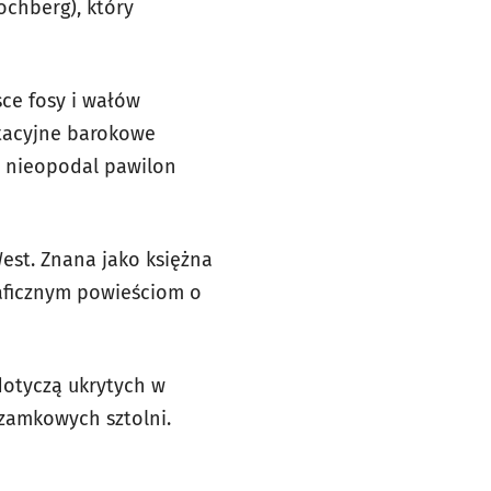
ochberg), który
sce fosy i wałów
ntacyjne barokowe
 nieopodal pawilon
West. Znana jako księżna
raficznym powieściom o
 dotyczą ukrytych w
zamkowych sztolni.