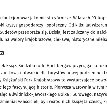
 funkcjonował jako miasto górnicze. W latach 90. kopa
i kryzys gospodarczy i społeczny. Od kilku lat wizerun
Sudetów przeobraża się. Dzisiaj jest zaliczany do naj
u na walory krajobrazowe, ciekawe, historyczne miejsc
ża
ek Książ. Siedziba rodu Hochbergów przyciąga co roku
amkowa i otwarcie dla turystów nowej podziemnej t
wy Księżański Park Krajobrazowy to wystarczające powo
 jego fascynującą historię. Pierwsza warownia w tym m
ięcia świdnicko-jaworskiego Bolka I Surowego, nazyw
mieniał właścicieli, byli wśród nich książęta czescy, k