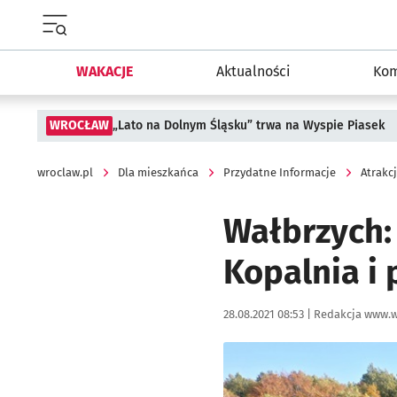
Menu główne portalu wroclaw.pl
WAKACJE
Aktualności
Kom
WROCŁAW
„Lato na Dolnym Śląsku” trwa na Wyspie Piasek
wroclaw.pl
Dla mieszkańca
Przydatne Informacje
Atrakc
Wałbrzych:
Kopalnia i 
Data publikacji:
Autor:
28.08.2021 08:53 |
Redakcja www.w
Kliknij, aby powiększyć