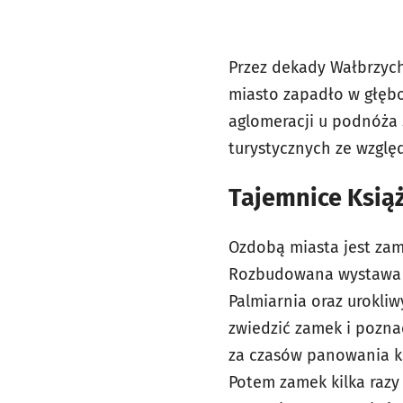
Przez dekady Wałbrzych
miasto zapadło w głębok
aglomeracji u podnóża 
turystycznych ze względ
Tajemnice Ksią
Ozdobą miasta jest zam
Rozbudowana wystawa z
Palmiarnia oraz urokli
zwiedzić zamek i poznać
za czasów panowania ks
Potem zamek kilka razy z