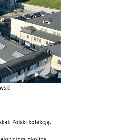
owski
ali Polski kolekcją.
malownicza okolica