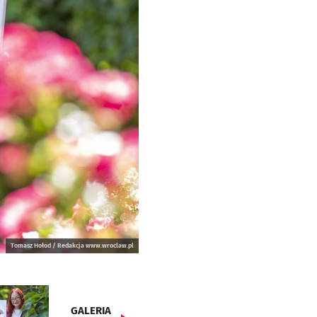
Tomasz Hołod / Redakcja www.wroclaw.pl
GALERIA