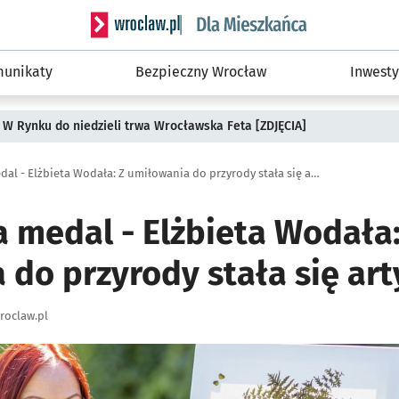
Serwis informacyjny wroclaw.pl podserwis: Dla
unikaty
Bezpieczny Wrocław
Inwesty
 W Rynku do niedzieli trwa Wrocławska Feta [ZDJĘCIA]
Seniorka na medal - Elżbieta Wodała: Z umiłowania do przyrody stała się artystką
 medal - Elżbieta Wodała:
 do przyrody stała się art
roclaw.pl
ię