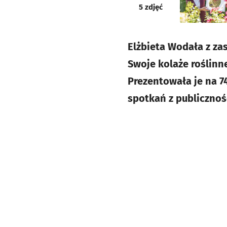
galeria
5
zdjęć
Elżbieta Wodała z zas
Swoje kolaże roślinn
Prezentowała je na 7
spotkań z publicznoś