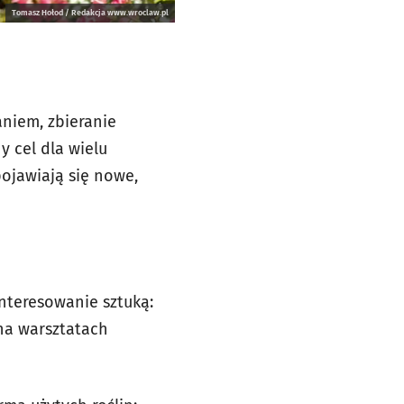
Tomasz Hołod / Redakcja www.wroclaw.pl
aniem, zbieranie
y cel dla wielu
ojawiają się nowe,
nteresowanie sztuką:
 na warsztatach