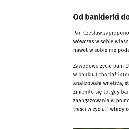
Od bankierki do
Pan Czesław zaproponow
wówczas w sobie własny
nawet w sobie nie podej
Zawodowe życie pani El
w banku. I chociaż int
analizowała wnętrza, st
Zmieniło się to, gdy ba
zaangażowania w pomoc
treści w życiu. I wtedy o