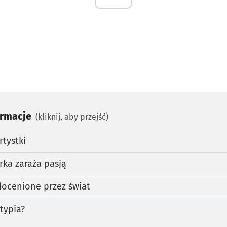
ormacje
(kliknij, aby przejść)
rtystki
rka zaraża pasją
 docenione przez świat
typia?