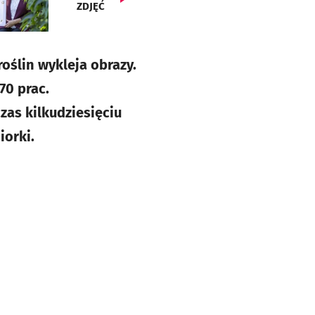
ZDJĘĆ
roślin wykleja obrazy.
70 prac.
as kilkudziesięciu
iorki.