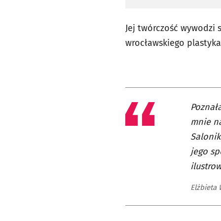
Jej twórczość wywodzi 
wrocławskiego plastyka 
Poznała
mnie na
Salonik
jego sp
ilustro
Elżbieta