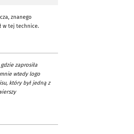
icza, znanego
 w tej technice.
gdzie zaprosiła
 mnie wtedy logo
su, który był jedną z
wierszy