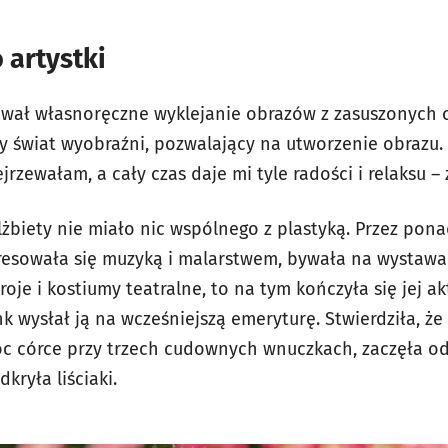
 artystki
ał własnoręczne wyklejanie obrazów z zasuszonych cz
 świat wyobraźni, pozwalający na utworzenie obrazu. –
rzewałam, a cały czas daje mi tyle radości i relaksu – 
żbiety nie miało nic wspólnego z plastyką. Przez pona
eresowała się muzyką i malarstwem, bywała na wystawa
roje i kostiumy teatralne, to na tym kończyła się jej a
nk wysłał ją na wcześniejszą emeryturę. Stwierdziła, 
 córce przy trzech cudownych wnuczkach, zaczęła o
dkryła liściaki.