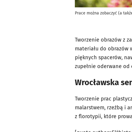
Prace można zobaczyć (a także
Tworzenie obrazów z zas
materiału do obrazów w 
pięknych spacerów, naw
zupełnie oderwane od c
Wrocławska sen
Tworzenie prac plastyc
malarstwem, rzeźbą i a
z florotypii, które pro