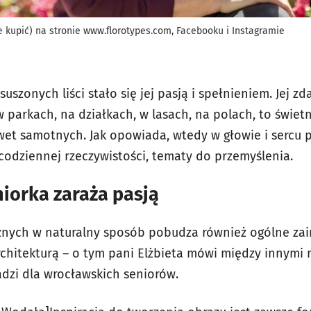
 kupić) na stronie www.florotypes.com, Facebooku i Instagramie
uszonych liści stało się jej pasją i spełnieniem. Jej zd
parkach, na działkach, w lasach, na polach, to świetn
et samotnych. Jak opowiada, wtedy w głowie i sercu p
odziennej rzeczywistości, tematy do przemyślenia.
iorka zaraża pasją
znych w naturalny sposób pobudza również ogólne zai
rchitekturą – o tym pani Elżbieta mówi między innymi
wadzi dla wrocławskich seniorów.