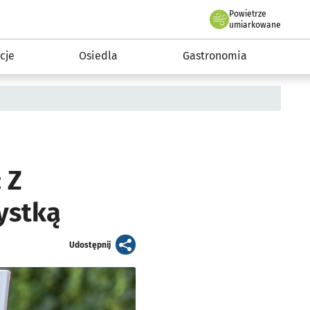
Powietrze
we Wrocławiu
 mieszkańca
umiarkowane
cje
Osiedla
Gastronomia
 Z
ystką
artykuł
Udostępnij