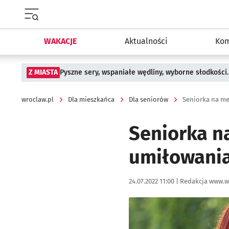
Menu główne portalu wroclaw.pl
WAKACJE
Aktualności
Kom
Z MIASTA
Pyszne sery, wspaniałe wędliny, wyborne słodkości.
wroclaw.pl
Dla mieszkańca
Dla seniorów
Seniorka na
umiłowania
Data publikacji:
Autor:
24.07.2022 11:00 |
Redakcja www.w
Kliknij, aby zobaczyć galer