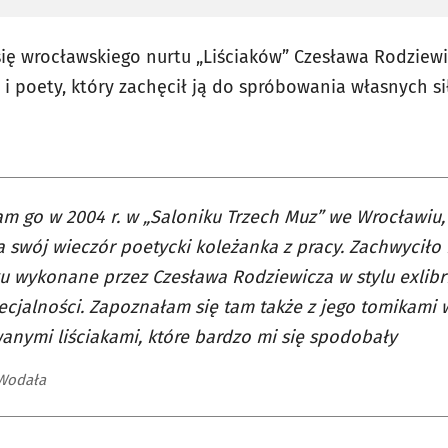
się wrocławskiego nurtu „Liściaków” Czesława Rodziew
i poety, który zachęcił ją do spróbowania własnych sił
m go w 2004 r. w „Saloniku Trzech Muz” we Wrocławiu, 
 swój wieczór poetycki koleżanka z pracy. Zachwyciło
u wykonane przez Czesława Rodziewicza w stylu exlibri
ecjalności. Zapoznałam się tam także z jego tomikami 
wanymi liściakami, które bardzo mi się spodobały
 Wodała