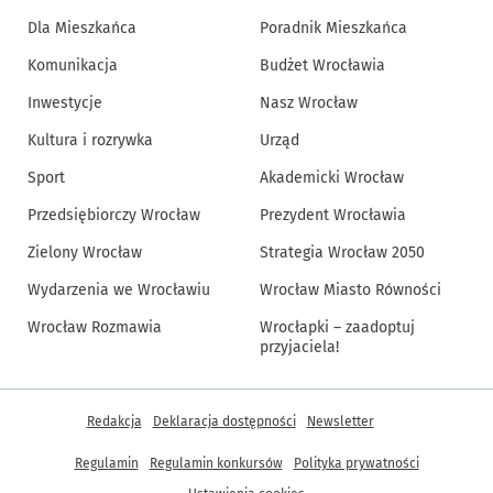
Dla Mieszkańca
Poradnik Mieszkańca
Komunikacja
Budżet Wrocławia
Inwestycje
Nasz Wrocław
Kultura i rozrywka
Urząd
Sport
Akademicki Wrocław
Przedsiębiorczy Wrocław
Prezydent Wrocławia
Zielony Wrocław
Strategia Wrocław 2050
Wydarzenia we Wrocławiu
Wrocław Miasto Równości
Wrocław Rozmawia
Wrocłapki – zaadoptuj
przyjaciela!
Inne informacje
Redakcja
Deklaracja dostępności
Newsletter
Regulamin
Regulamin konkursów
Polityka prywatności