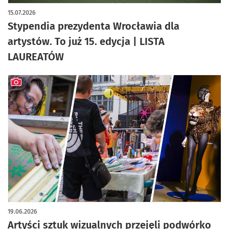
artykuł z galerią zdjęć
15.07.2026
Stypendia prezydenta Wrocławia dla
artystów. To już 15. edycja | LISTA
LAUREATÓW
artykuł z galerią zdjęć
19.06.2026
Artyści sztuk wizualnych przejęli podwórko