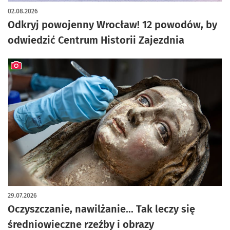
artykuł z galerią zdjęć
02.08.2026
Odkryj powojenny Wrocław! 12 powodów, by
odwiedzić Centrum Historii Zajezdnia
artykuł z galerią zdjęć
29.07.2026
Oczyszczanie, nawilżanie... Tak leczy się
średniowieczne rzeźby i obrazy