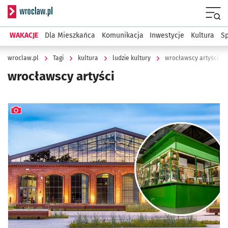
Serwis informacyjny wroclaw.pl
Menu
WAKACJE
Dla Mieszkańca
Komunikacja
Inwestycje
Kultura
Sp
wroclaw.pl
Tagi
kultura
ludzie kultury
wrocławscy artyści
wrocławscy artyści