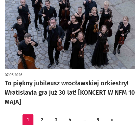
07.05.2026
To piękny jubileusz wrocławskiej orkiestry!
Wratislavia gra już 30 lat! [KONCERT W NFM 10
MAJA]
1
2
3
4
…
9
»