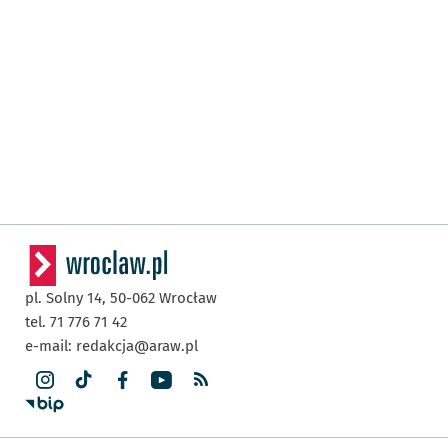
pl. Solny 14,
50-062
Wrocław
tel. 71 776 71 42
e-mail:
redakcja@araw.pl