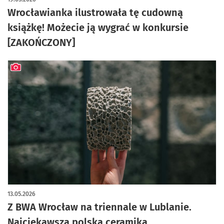
Wrocławianka ilustrowała tę cudowną
książkę! Możecie ją wygrać w konkursie
[ZAKOŃCZONY]
artykuł z galerią zdjęć
13.05.2026
Z BWA Wrocław na triennale w Lublanie.
Najciekawsza polska ceramika