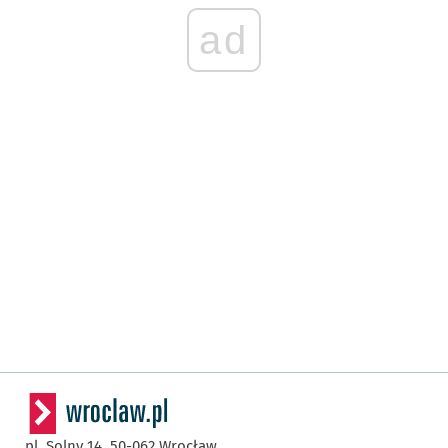
ad
pl. Solny 14,
50-062
Wrocław