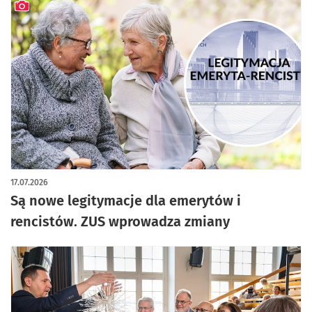
artykuł z galerią zdjęć
17.07.2026
Są nowe legitymacje dla emerytów i
rencistów. ZUS wprowadza zmiany