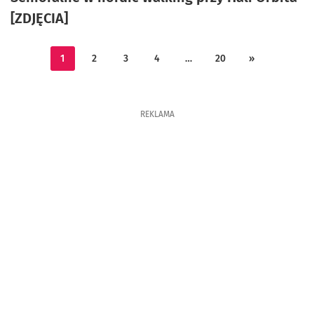
[ZDJĘCIA]
1
2
3
4
…
20
»
REKLAMA