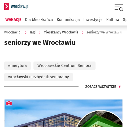
Serwis informacyjny wroclaw.pl
Menu
WAKACJE
Dla Mieszkańca
Komunikacja
Inwestycje
Kultura
Sp
wroclaw.pl
Tagi
mieszkańcy Wrocławia
seniorzy we Wrocławiu
seniorzy we Wrocławiu
emerytura
Wrocławskie Centrum Seniora
wrocławski niezbędnik senioralny
ZOBACZ WSZYSTKIE