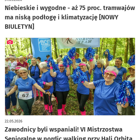
Niebieskie i wygodne - aż 75 proc. tramwajów
ma niską podłogę i klimatyzację [NOWY
BIULETYN]
artykuł z galerią zdjęć
22.05.2026
Zawodnicy byli wspaniali! VI Mistrzostwa
Senioralne w nordic walking przy Hali Orbita