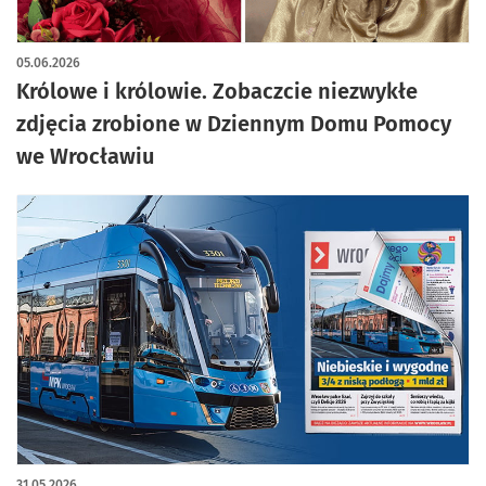
artykuł z galerią zdjęć
05.06.2026
Królowe i królowie. Zobaczcie niezwykłe
zdjęcia zrobione w Dziennym Domu Pomocy
we Wrocławiu
31.05.2026