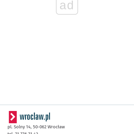
ad
pl. Solny 14,
50-062
Wrocław
tel. 71 776 71 42