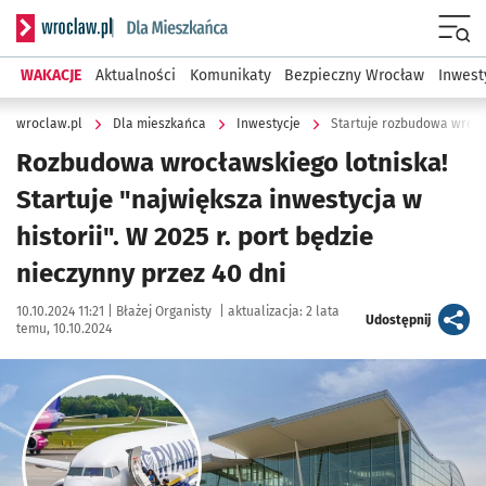
Serwis informacyjny wroclaw.pl podserwis: Dla mieszkańca
Menu
WAKACJE
Aktualności
Komunikaty
Bezpieczny Wrocław
Inwest
wroclaw.pl
Dla mieszkańca
Inwestycje
Startuje rozbudowa wrocł
Rozbudowa wrocławskiego lotniska!
Startuje "największa inwestycja w
historii". W 2025 r. port będzie
nieczynny przez 40 dni
Data publikacji:
Autor:
10.10.2024 11:21 |
Błażej Organisty
|
aktualizacja:
2 lata
artykuł
Udostępnij
temu, 10.10.2024
Kliknij, aby zobaczyć galerię
Kliknij, aby powiększyć