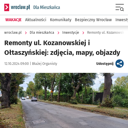
Serwis informacyjny wroclaw.pl podserwis: Dla mieszkańca
Menu
WAKACJE
Aktualności
Komunikaty
Bezpieczny Wrocław
Inwest
wroclaw.pl
Dla mieszkańca
Inwestycje
Remonty ul. Kozanowskiej 
Remonty ul. Kozanowskiej i
Ołtaszyńskiej: zdjęcia, mapy, objazdy
Data publikacji:
Autor:
artykuł
12.10.2024 09:00 |
Błażej Organisty
Udostępnij
Kliknij, aby zobaczyć galerię