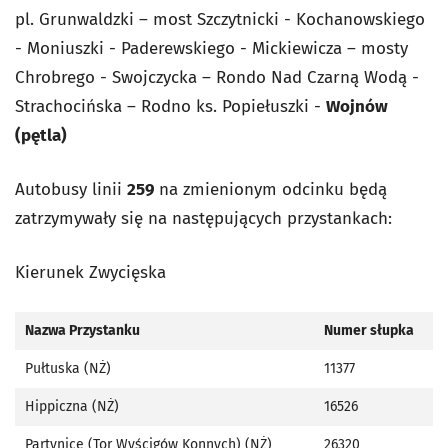
pl. Grunwaldzki – most Szczytnicki - Kochanowskiego
- Moniuszki - Paderewskiego - Mickiewicza – mosty
Chrobrego - Swojczycka – Rondo Nad Czarną Wodą -
Strachocińska – Rodno ks. Popiełuszki -
Wojnów
(pętla)
Autobusy linii
259
na zmienionym odcinku będą
zatrzymywały się na następujących przystankach:
Kierunek Zwycięska
Nazwa Przystanku
Numer słupka
Pułtuska (NŻ)
11377
Hippiczna (NŻ)
16526
Partynice (Tor Wyścigów Konnych) (NŻ)
26320