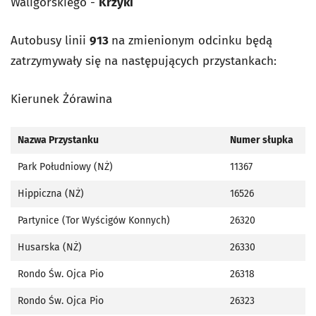
Waligórskiego -
Krzyki
Autobusy linii
913
na zmienionym odcinku będą
zatrzymywały się na następujących przystankach:
Kierunek Żórawina
Nazwa Przystanku
Numer słupka
Park Południowy (NŻ)
11367
Hippiczna (NŻ)
16526
Partynice (Tor Wyścigów Konnych)
26320
Husarska (NŻ)
26330
Rondo Św. Ojca Pio
26318
Rondo Św. Ojca Pio
26323