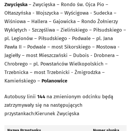
Zwycięska
– Zwycięska – Rondo św. Ojca Pio –
Ołtaszyńska - Wojszycka – Wyścigowa - Sudecka –
Wiśniowa – Hallera – Gajowicka – Rondo Żołnierzy
Wyklętych - Szczęśliwa – Zielińskiego – Piłsudskiego –
pl. Legionów – Piłsudskiego - Podwale – pl. Jana
Pawła II – Podwale – most Sikorskiego – Mostowa -
Jagiełły – most Mieszczański – Dubois - Drobnera –
Chrobrego – pl. Powstańców Wielkopolskich –
Trzebnicka – most Trzebnicki - Żmigrodzka –
Kamieńskiego –
Polanowice
Autobusy linii
144
na zmienionym odcinku będą
zatrzymywały się na następujących
przystankach:Kierunek Zwycięska
Nazwa Przystanku
Numer słupka