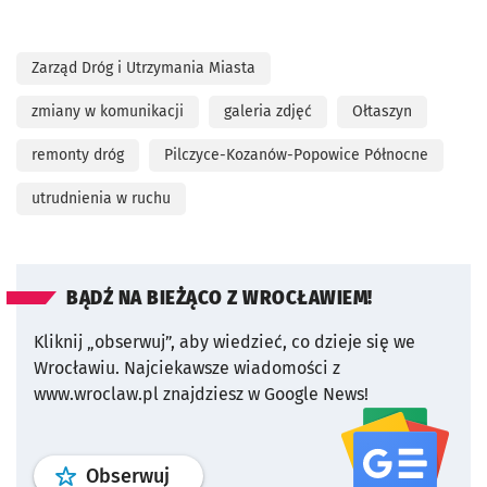
Zarząd Dróg i Utrzymania Miasta
zmiany w komunikacji
galeria zdjęć
Ołtaszyn
remonty dróg
Pilczyce-Kozanów-Popowice Północne
utrudnienia w ruchu
BĄDŹ NA BIEŻĄCO Z WROCŁAWIEM!
Kliknij „obserwuj”, aby wiedzieć, co dzieje się we
Wrocławiu.
Najciekawsze wiadomości z
www.wroclaw.pl znajdziesz w Google News!
profil
google news
serwisu wroclaw
Obserwuj