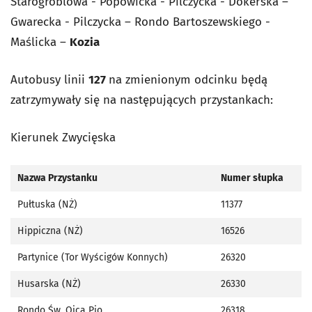
Starogroblowa - Popowicka - Pilczycka - Dokerska –
Gwarecka - Pilczycka – Rondo Bartoszewskiego -
Maślicka –
Kozia
Autobusy linii
127
na zmienionym odcinku będą
zatrzymywały się na następujących przystankach:
Kierunek Zwycięska
Nazwa Przystanku
Numer słupka
Pułtuska (NŻ)
11377
Hippiczna (NŻ)
16526
Partynice (Tor Wyścigów Konnych)
26320
Husarska (NŻ)
26330
Rondo Św. Ojca Pio
26318