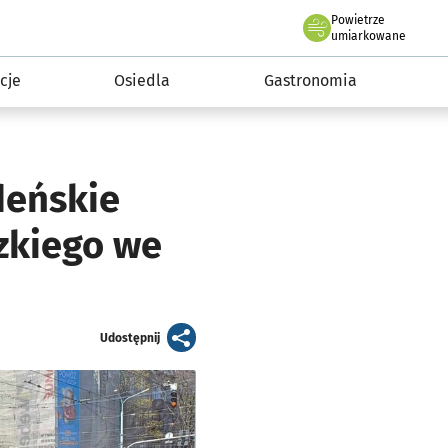
Powietrze
we Wrocławiu
 mieszkańca
umiarkowane
cje
Osiedla
Gastronomia
deńskie
dzkiego we
artykuł
Udostępnij