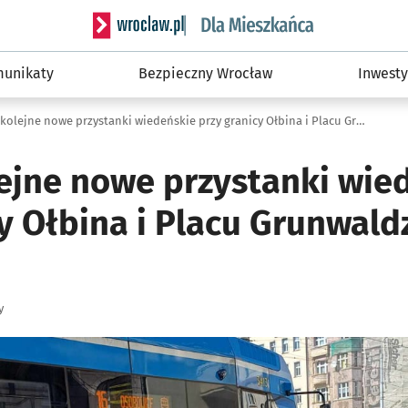
Serwis informacyjny wroclaw.pl podserwis: Dla
unikaty
Bezpieczny Wrocław
Inwesty
Wiosną kolejne nowe przystanki wiedeńskie przy granicy Ołbina i Placu Grunwaldzkiego we Wrocławiu
ejne nowe przystanki wie
cy Ołbina i Placu Grunwal
y
ię