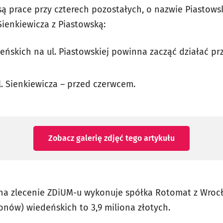
ą prace przy czterech pozostałych, o nazwie Piastows
Sienkiewicza z Piastowską:
ńskich na ul. Piastowskiej powinna zacząć działać 
. Sienkiewicza – przed czerwcem.
Zobacz galerię zdjęć
tego artykułu
ą na zlecenie ZDiUM-u wykonuje spółka Rotomat z Wrocł
onów) wiedeńskich to 3,9 miliona złotych.