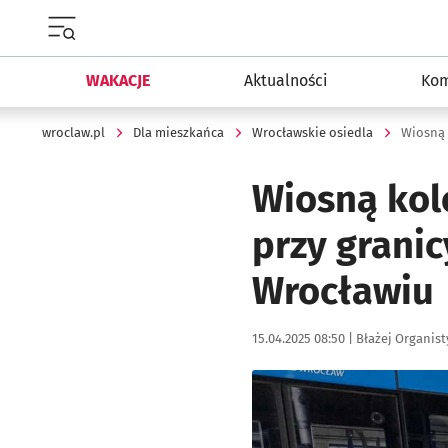
Menu główne portalu wroclaw.pl
WAKACJE
Aktualności
Kom
wroclaw.pl
Dla mieszkańca
Wrocławskie osiedla
Wiosną kol
przy grani
Wrocławiu
Data publikacji:
Autor:
15.04.2025 08:50 |
Błażej Organist
Kliknij, aby zobaczyć galer