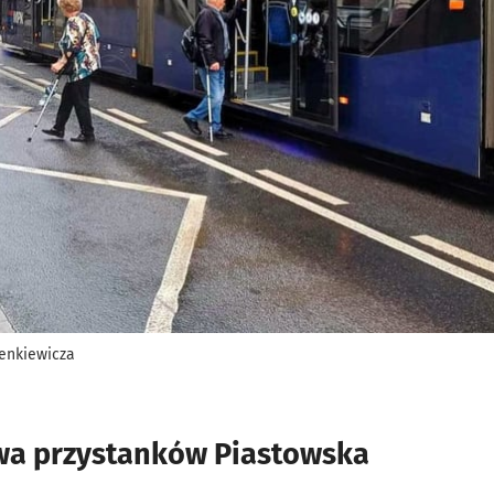
enkiewicza
wa przystanków Piastowska