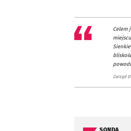
Celem j
miejscu
Sienkie
bliskoś
powoduj
Zarząd D
Pomiń sondę
SONDA