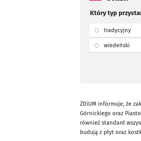
Który typ przysta
tradycyjny
wiedeński
ZDiUM informuje, że za
Górnickiego oraz Piast
również standard wszy
budują z płyt oraz kos