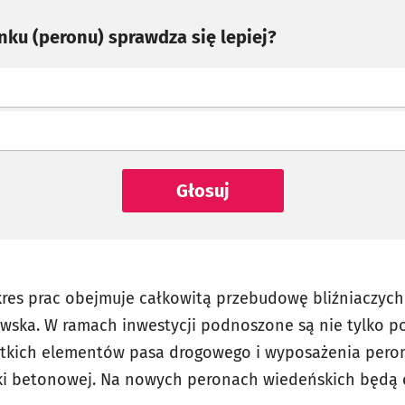
nku (peronu) sprawdza się lepiej?
Głosuj
kres prac obejmuje całkowitą przebudowę bliźniaczyc
owska. W ramach inwestycji podnoszone są nie tylko po
stkich elementów pasa drogowego i wyposażenia peron
tki betonowej. Na nowych peronach wiedeńskich będą e