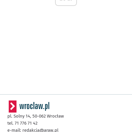
pl. Solny 14,
50-062
Wrocław
tel. 71 776 71 42
e-mail:
redakcja@araw.pl