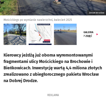
ZDiUM Wrocław
Mościckiego po wymianie nawierzchni, kwiecień 2025
GALERIA
7
ZDJĘĆ
Kierowcy jeżdżą już oboma wyremontowanymi
fragmentami ulicy Mościckiego na Brochowie i
Bieńkowicach. Inwestycję wartą 4,4 miliona złotych
zrealizowano z ubiegłorocznego pakietu Wrocław
na Dobrej Drodze.
REKLAMA