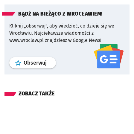
BĄDŹ NA BIEŻĄCO Z WROCŁAWIEM!
Kliknij „obserwuj”, aby wiedzieć, co dzieje się we
Wrocławiu.
Najciekawsze wiadomości z
www.wroclaw.pl znajdziesz w Google News!
profil
google news
serwisu wroclaw
Obserwuj
ZOBACZ TAKŻE