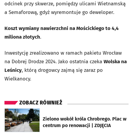
odcinek przy skwerze, pomiędzy ulicami Wietnamską
a Semaforową, gdyż wyremontuje go deweloper.
Koszt wymiany nawierzchni na Mościckiego to 4,4
miliona złotych
.
Inwestycję zrealizowano w ramach pakietu Wrocław
na Dobrej Drodze 2024. Jako ostatnia czeka
Wolska na
Leśnicy
, którą drogowcy zajmą się zaraz po
Wielkanocy.
ZOBACZ RÓWNIEŻ
otworzy się w nowej karcie
Zielono wokół króla Chrobrego. Plac w
centrum po renowacji | ZDJĘCIA