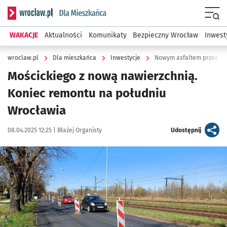
Serwis informacyjny wroclaw.pl podserwis: Dla mieszkańca
Menu
WAKACJE
Aktualności
Komunikaty
Bezpieczny Wrocław
Inwest
wroclaw.pl
Dla mieszkańca
Inwestycje
Nowym asfaltem przez Br
Mościckiego z nową nawierzchnią.
Koniec remontu na południu
Wrocławia
Data publikacji:
Autor:
artykuł
08.04.2025 12:25 |
Błażej Organisty
Udostępnij
Kliknij, aby zobaczyć galerię