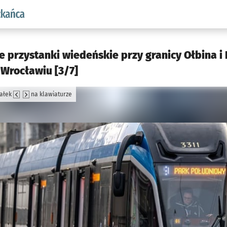
aw.pl podserwis: Dla mieszkańca
 przystanki wiedeńskie przy granicy Ołbina i 
Wrocławiu [3/7]
załek
na klawiaturze