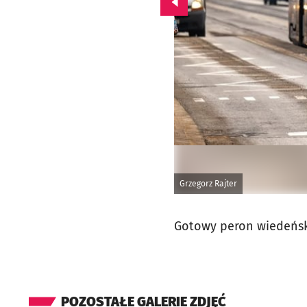
Przejdź do poprzedniego zd
Grzegorz Rajter
Gotowy peron wiedeńsk
POZOSTAŁE GALERIE ZDJĘĆ