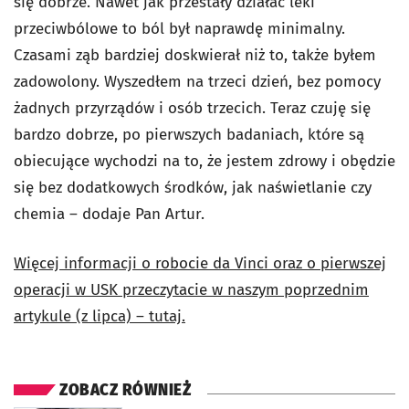
się dobrze. Nawet jak przestały działać leki
przeciwbólowe to ból był naprawdę minimalny.
Czasami ząb bardziej doskwierał niż to, także byłem
zadowolony. Wyszedłem na trzeci dzień, bez pomocy
żadnych przyrządów i osób trzecich.
Teraz czuję się
bardzo dobrze, po pierwszych badaniach, które są
obiecujące wychodzi na to, że jestem zdrowy i obędzie
się bez dodatkowych środków, jak naświetlanie czy
chemia – dodaje Pan Artur.
Więcej informacji o robocie da Vinci oraz o pierwszej
operacji w USK przeczytacie w naszym poprzednim
artykule (z lipca) – tutaj.
ZOBACZ RÓWNIEŻ