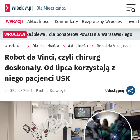
Serwis informacyjny wroclaw.pl podserwis: Dla mieszkańca
Menu
WAKACJE
Aktualności
Komunikaty
Bezpieczny Wrocław
Inwest
WROCŁAW
Zaśpiewali dla bohaterów Powstania Warszawskiego
wroclaw.pl
Dla mieszkańca
Aktualności
Robot da Vinci, czyli chi
Robot da Vinci, czyli chirurg
doskonały. Od lipca korzystają z
niego pacjenci USK
Data publikacji:
Autor:
artykuł
20.09.2023 20:06 |
Paulina Krawczyk
Udostępnij
Kliknij, aby zobaczyć galerię