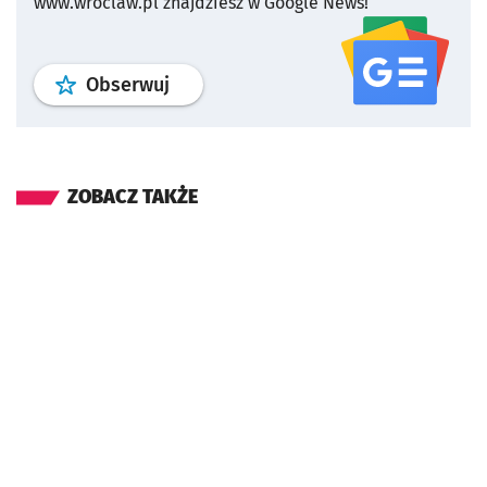
www.wroclaw.pl znajdziesz w Google News!
profil
google news
serwisu wroclaw
Obserwuj
ZOBACZ TAKŻE