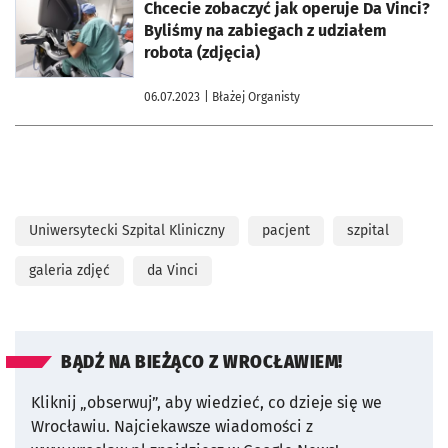
otworzy się w nowej karcie
Chcecie zobaczyć jak operuje Da Vinci?
Byliśmy na zabiegach z udziałem
robota (zdjęcia)
06.07.2023
| Błażej Organisty
Uniwersytecki Szpital Kliniczny
pacjent
szpital
galeria zdjęć
da Vinci
BĄDŹ NA BIEŻĄCO Z WROCŁAWIEM!
Kliknij „obserwuj”, aby wiedzieć, co dzieje się we
Wrocławiu.
Najciekawsze wiadomości z