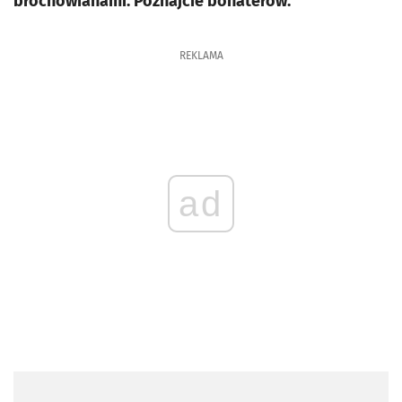
brochowianami. Poznajcie bohaterów.
REKLAMA
ad