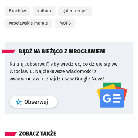
Brochów
kultura
galeria zdjęć
wrocławskie murale
MOPS
BĄDŹ NA BIEŻĄCO Z WROCŁAWIEM!
Kliknij „obserwuj”, aby wiedzieć, co dzieje się we
Wrocławiu.
Najciekawsze wiadomości z
www.wroclaw.pl znajdziesz w Google News!
profil
google news
serwisu wroclaw
Obserwuj
ZOBACZ TAKŻE