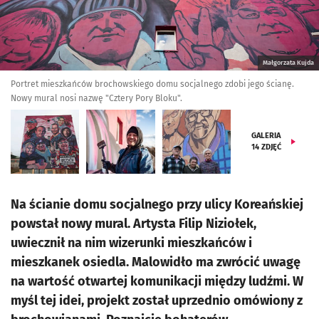
Małgorzata Kujda
Portret mieszkańców brochowskiego domu socjalnego zdobi jego ścianę.
Nowy mural nosi nazwę "Cztery Pory Bloku".
GALERIA
14
ZDJĘĆ
Na ścianie domu socjalnego przy ulicy Koreańskiej
powstał nowy mural. Artysta Filip Niziołek,
uwiecznił na nim wizerunki mieszkańców i
mieszkanek osiedla. Malowidło ma zwrócić uwagę
na wartość otwartej komunikacji między ludźmi. W
myśl tej idei, projekt został uprzednio omówiony z