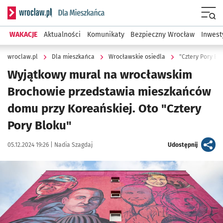
Serwis informacyjny wroclaw.pl podserwis: Dla mieszkańca
Menu
WAKACJE
Aktualności
Komunikaty
Bezpieczny Wrocław
Inwest
wroclaw.pl
Dla mieszkańca
Wrocławskie osiedla
"Cztery Pory Bl
Wyjątkowy mural na wrocławskim
Brochowie przedstawia mieszkańców
domu przy Koreańskiej. Oto "Cztery
Pory Bloku"
Data publikacji:
Autor:
artykuł
05.12.2024 19:26 |
Nadia Szagdaj
Udostępnij
Kliknij, aby zobaczyć galerię