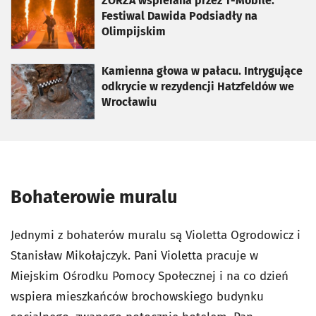
otworzy się w nowej karcie
ZORZA wspierana przez T-Mobile.
Festiwal Dawida Podsiadły na
Olimpijskim
otworzy się w nowej karcie
Kamienna głowa w pałacu. Intrygujące
odkrycie w rezydencji Hatzfeldów we
Wrocławiu
Bohaterowie muralu
Jednymi z bohaterów muralu są Violetta Ogrodowicz i
Stanisław Mikołajczyk. Pani Violetta pracuje w
Miejskim Ośrodku Pomocy Społecznej i na co dzień
wspiera mieszkańców brochowskiego budynku