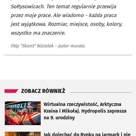
Sołtysowicach. Ten temat regularnie przewija
przez moje prace. Ale wiadomo - każda praca
jest wyjątkowa. Rozmiar, miejsce, osoby, kolory,
wszystko ma znaczenie.
Filip "Skont" Niziołek - autor muralu
ZOBACZ RÓWNIEŻ
otworzy się w nowej karcie
Wirtualna rzeczywistość, Arktyczna
Kraina i Mikołaj. Hydropolis zaprasza
na 9. urodziny
otworzy się w nowej karcie
Jak dojechać do Rynku na jarmark i nie